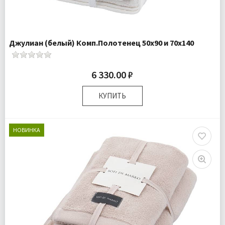
Джулиан (белый) Комп.Полотенец 50х90 и 70х140
6 330.00 ₽
КУПИТЬ
Размер:
50х90 см 70х140 см
Комплектация:
Полотенца 2 шт
НОВИНКА
Ткань:
Махра
Доставка:
Бесплатно