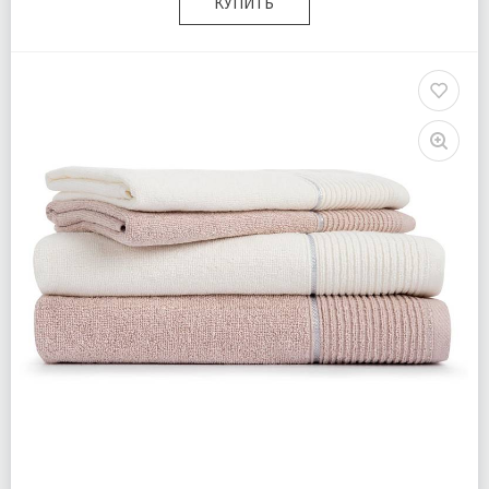
КУПИТЬ
Размер:
50х90 (2шт); 70х140 (2шт)
Плотность:
400 гр\м
Комплектация:
Полотенца 4 шт
Ткань:
Махра
Доставка:
Бесплатно