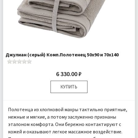
Джулиан (серый) Комп.Полотенец 50х90 и 70х140
6 330.00 ₽
КУПИТЬ
Размер:
50х90 см 70х140 см
Комплектация:
Полотенца 2 шт
Полотенца из хлопковой махры тактильно приятные,
Ткань:
Махра
нежные и мягкие, а потому заслуженно признаны
Доставка:
Бесплатно
эталоном комфорта. Они бережно контактируют с
кожей и оказывают легкое массажное воздействие.