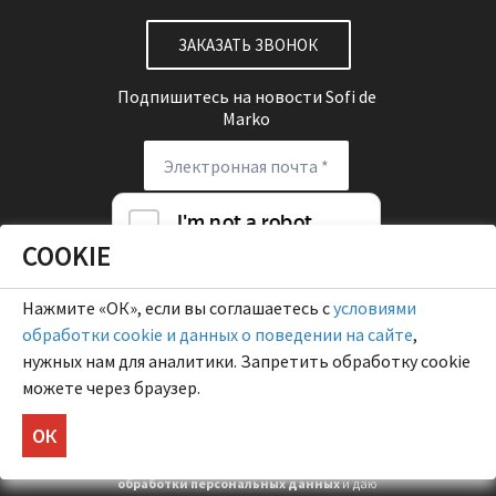
ЗАКАЗАТЬ ЗВОНОК
Подпишитесь на новости
Sofi de
Marko
COOKIE
Нажмите «ОК», если вы соглашаетесь с
условиями
обработки cookie и данных о поведении на сайте
,
нужных нам для аналитики. Запретить обработку cookie
можете через браузер.
ОК
Я подтверждаю, что выражаю
согласие
на использование своих персональных
данных
, принял
условия Политики
обработки персональных данных
и даю