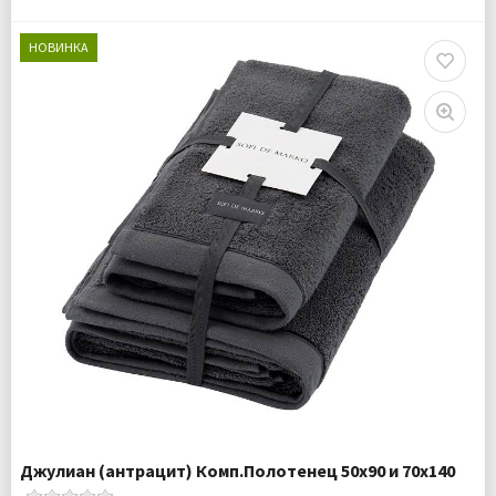
Размер:
50х90 см 70х140 см
Ткань:
Махра
НОВИНКА
Доставка:
Подробнее
Джулиан (антрацит) Комп.Полотенец 50х90 и 70х140