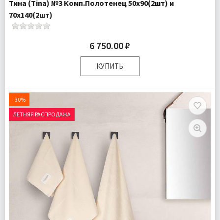
Тина (Tina) №3 Комп.Полотенец 50х90(2шт) и
70х140(2шт)
6 750.00 ₽
КУПИТЬ
Размер:
50х90 (2шт); 70х140 (2шт)
Плотность:
400 гр\м
-30%
Комплектация:
Полотенца 4 шт
ЛЕТНЯЯ РАСПРОДАЖА
Ткань:
Махра
Доставка:
Бесплатно