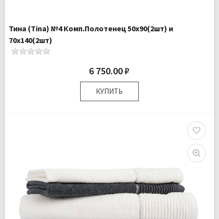
Тина (Tina) №4 Комп.Полотенец 50х90(2шт) и
70х140(2шт)
6 750.00 ₽
КУПИТЬ
Размер:
50х90 (2шт); 70х140 (2шт)
Плотность:
400 гр\м
Комплектация:
Полотенца 4 шт
Ткань:
Махра
Доставка:
Бесплатно