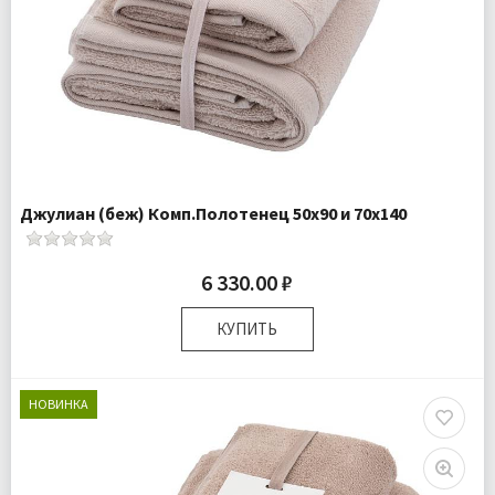
Джулиан (беж) Комп.Полотенец 50х90 и 70х140
6 330.00 ₽
КУПИТЬ
Размер:
50х90 см 70х140 см
Комплектация:
Полотенца 2 шт
НОВИНКА
Ткань:
Махра
Доставка:
Бесплатно