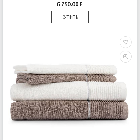
6 750.00 ₽
КУПИТЬ
Размер:
50х90 (2шт); 70х140 (2шт)
Плотность:
400 гр\м
Комплектация:
Полотенца 4 шт
Ткань:
Махра
Доставка:
Бесплатно