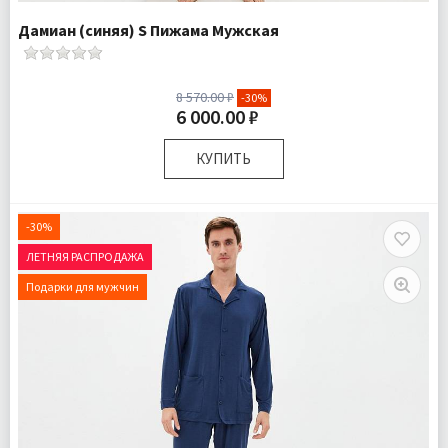
Дамиан (синяя) S Пижама Мужская
8 570.00 ₽
-30%
6 000.00 ₽
КУПИТЬ
Размер:
S
Ткань:
Трикотаж
-30%
Доставка:
Бесплатно
ЛЕТНЯЯ РАСПРОДАЖА
Подарки для мужчин