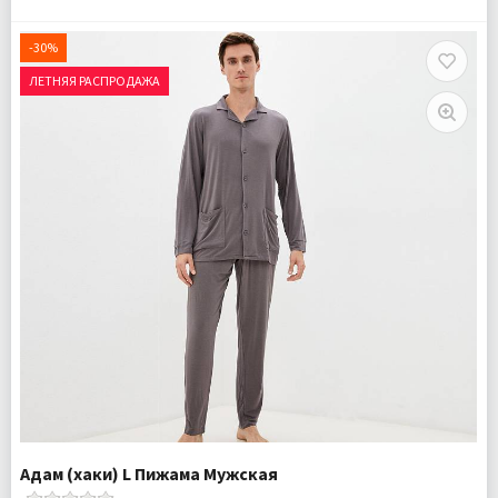
Размер:
S
Ткань:
Трикотаж
-30%
Доставка:
Бесплатно
ЛЕТНЯЯ РАСПРОДАЖА
Адам (хаки) L Пижама Мужская