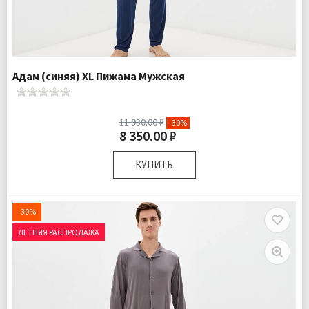
Адам (синяя) XL Пижама Мужская
11 930.00 ₽
-30%
8 350.00 ₽
КУПИТЬ
Размер:
XL
Ткань:
Трикотаж
-30%
Доставка:
Бесплатно
ЛЕТНЯЯ РАСПРОДАЖА