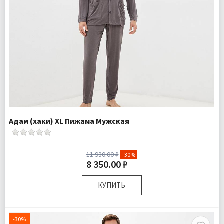
Адам (хаки) XL Пижама Мужская
11 930.00 ₽
-30%
8 350.00 ₽
КУПИТЬ
Размер:
XL
Ткань:
Трикотаж
-30%