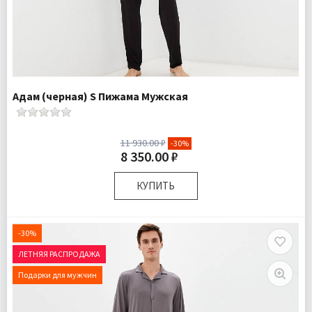
Адам (черная) S Пижама Мужская
11 930.00 ₽
-30%
8 350.00 ₽
КУПИТЬ
Размер:
S
Ткань:
Трикотаж
-30%
Доставка:
Бесплатно
ЛЕТНЯЯ РАСПРОДАЖА
Подарки для мужчин