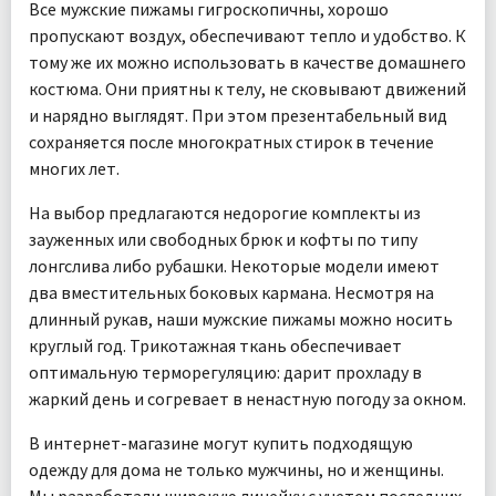
Все мужские пижамы гигроскопичны, хорошо
пропускают воздух, обеспечивают тепло и удобство. К
тому же их можно использовать в качестве домашнего
костюма. Они приятны к телу, не сковывают движений
и нарядно выглядят. При этом презентабельный вид
сохраняется после многократных стирок в течение
многих лет.
На выбор предлагаются недорогие комплекты из
зауженных или свободных брюк и кофты по типу
лонгслива либо рубашки. Некоторые модели имеют
два вместительных боковых кармана. Несмотря на
длинный рукав, наши мужские пижамы можно носить
круглый год. Трикотажная ткань обеспечивает
оптимальную терморегуляцию: дарит прохладу в
жаркий день и согревает в ненастную погоду за окном.
В интернет-магазине могут купить подходящую
одежду для дома не только мужчины, но и женщины.
Мы разработали широкую линейку с учетом последних