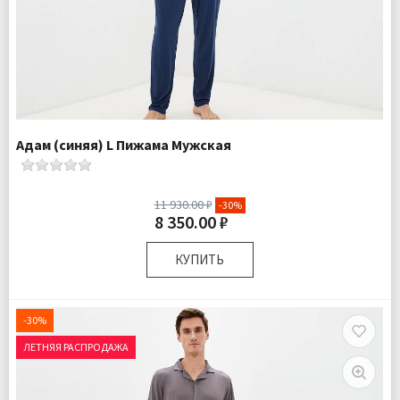
Адам (синяя) L Пижама Мужская
11 930.00 ₽
-30%
8 350.00 ₽
КУПИТЬ
Размер:
L
Ткань:
Трикотаж
-30%
Доставка:
Бесплатно
ЛЕТНЯЯ РАСПРОДАЖА