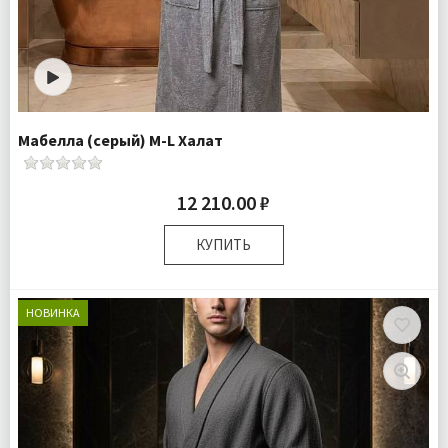
Мабелла (серый) M-L Халат
12 210.00 ₽
КУПИТЬ
Размер:
M-L
Комплектация:
Халат 1 шт
НОВИНКА
Ткань:
Махра
Доставка:
Бесплатно