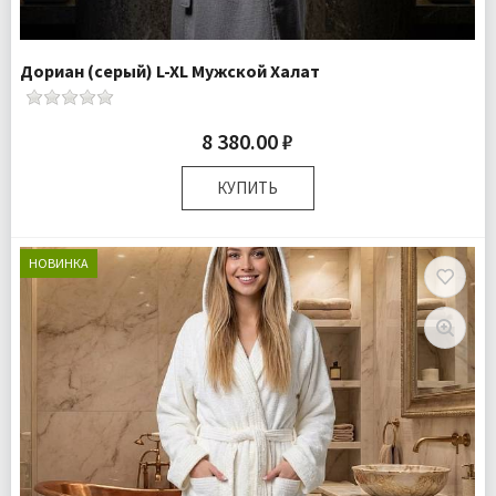
Дориан (серый) L-XL Мужской Халат
8 380.00 ₽
КУПИТЬ
Размер:
L-XL
Комплектация:
Халат 1 шт
НОВИНКА
Доставка:
Бесплатно