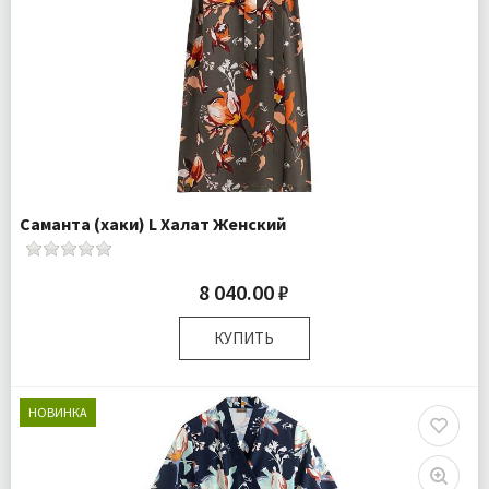
Саманта (хаки) L Халат Женский
8 040.00 ₽
КУПИТЬ
Размер:
L
Плотность:
105 гр.м
НОВИНКА
Комплектация:
Халат 1 шт
Доставка:
Бесплатно