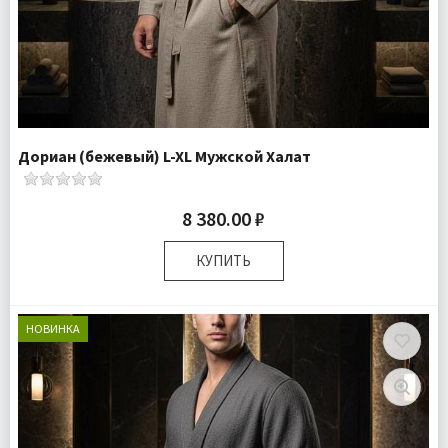
Дориан (бежевый) L-XL Мужской Халат
8 380.00 ₽
КУПИТЬ
Размер:
L-XL
Плотность:
140 гр.м
НОВИНКА
Комплектация:
Халат 1 шт
Доставка:
Бесплатно