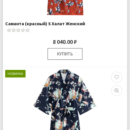
Саманта (красный) S Халат Женский
8 040.00 ₽
КУПИТЬ
Размер:
S
Плотность:
105 гр.м
НОВИНКА
Комплектация:
Халат 1 шт
Доставка:
Бесплатно