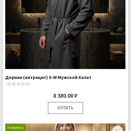
Дориан (антрацит) S-M Мужской Халат
8 380.00 ₽
КУПИТЬ
Размер:
S-M
Плотность:
140 гр.м
НОВИНКА