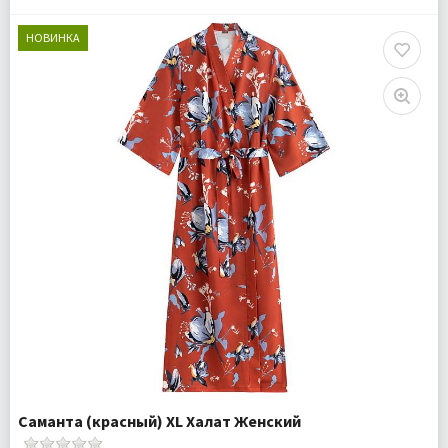
Плотность:
105 гр.м
Комплектация:
Халат 1 шт
НОВИНКА
Доставка:
Бесплатно
Саманта (красный) XL Халат Женский