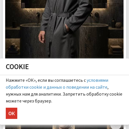
COOKIE
Дориан (антрацит) L-XL Мужской Халат
Нажмите «ОК», если вы соглашаетесь с
условиями
обработки cookie и данных о поведении на сайте
,
8 380.00 ₽
нужных нам для аналитики. Запретить обработку cookie
можете через браузер.
КУПИТЬ
ОК
Размер:
L-XL
Плотность:
140 гр.м
НОВИНКА
Комплектация:
Халат 1 шт