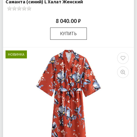
Саманта (синий) L Халат Женский
8 040.00 ₽
КУПИТЬ
Размер:
L
Плотность:
105 гр.м
НОВИНКА
Комплектация:
Халат 1 шт
Доставка:
Бесплатно