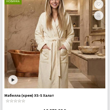
Плотность:
140 гр.м
НОВИНКА
Комплектация:
Халат 1 шт
Доставка:
Бесплатно
Мабелла (крем) XS-S Халат