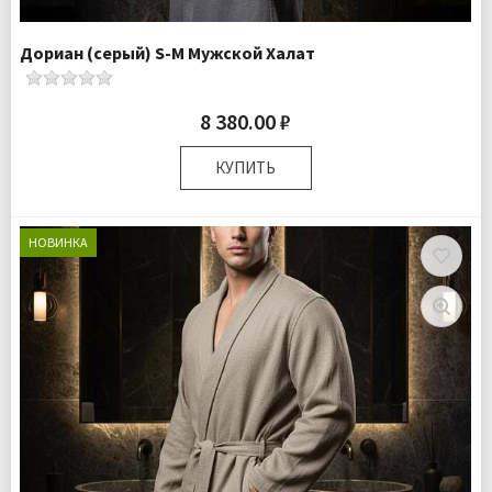
Дориан (серый) S-M Мужской Халат
8 380.00 ₽
КУПИТЬ
Размер:
S-M
Плотность:
140 гр.м
НОВИНКА
Комплектация:
Халат 1 шт
Доставка:
Бесплатно