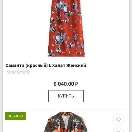
Саманта (красный) L Халат Женский
8 040.00 ₽
КУПИТЬ
Размер:
L
Плотность:
105 гр.м
НОВИНКА
Комплектация:
Халат 1 шт
Доставка:
Бесплатно