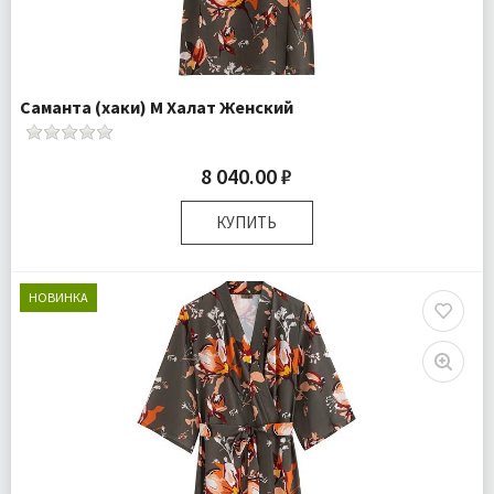
Саманта (хаки) M Халат Женский
8 040.00 ₽
КУПИТЬ
Размер:
M
Плотность:
105 гр.м
НОВИНКА
Комплектация:
Халат 1 шт
Доставка:
Бесплатно