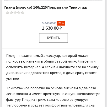
Гранд (молоко) 160х220 Покрывало Трикотаж
5 440.00 ₽
-70%
1 630.00 ₽
КУПИТЬ
Размер:
160х220 см
Комплектация:
Плед 1 шт
Плед — незаменимый аксессуар, который может
Ткань:
Трикотаж
полностью изменить облик старой мягкой мебели и
Доставка:
Подробнее
освежить интерьер. А если вы накинете его на спинку
дивана или подлокотник кресла, в доме сразу станет
уютнее.
Трикотажное полотно на основе вискозы в два раза
легче хлопка и имеет приятную на ощупь шелковистую
фактуру. Плед из трикотажа хорошо регулирует
теплообмен и создает комфортные условия для сна