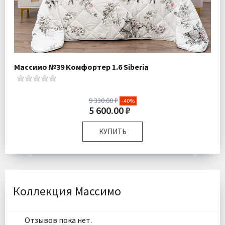
Массимо №39 Комфортер 1.6 Siberia
9 330.00 ₽
-40%
5 600.00 ₽
КУПИТЬ
Размер:
Полутороспальный
Наполнитель:
Микроволокно 100%
Комплектация:
Одеяло 1 шт Простыня 1 шт Наволочка
1 шт
Коллекция Массимо
Ткань:
Экокоттон
Доставка:
Бесплатно
Отзывов пока нет.