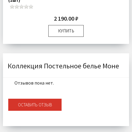
2 190.00 ₽
КУПИТЬ
Размер:
50х70 см
Комплектация:
Наволочка 1 шт
Ткань:
Сатин
Доставка:
Подробнее
Коллекция Постельное белье Моне
Отзывов пока нет.
ОСТАВИТЬ ОТЗЫВ