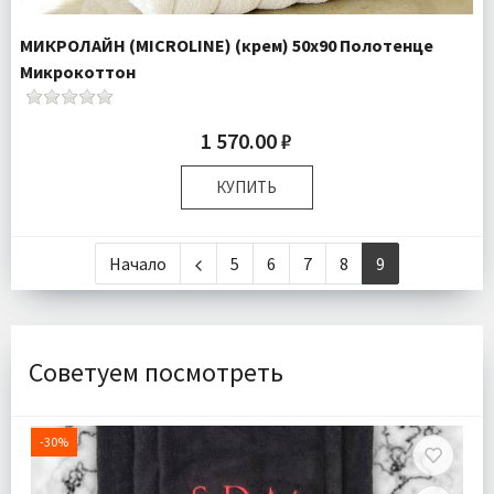
МИКРОЛАЙН (MICROLINE) (крем) 50х90 Полотенце
Микрокоттон
1 570.00 ₽
КУПИТЬ
Размер:
50х90 см
Плотность:
550 гр/м
Начало
5
6
7
8
9
Комплектация:
Полотенце 1 шт
Ткань:
Махра
Доставка:
Подробнее
Советуем посмотреть
-30%