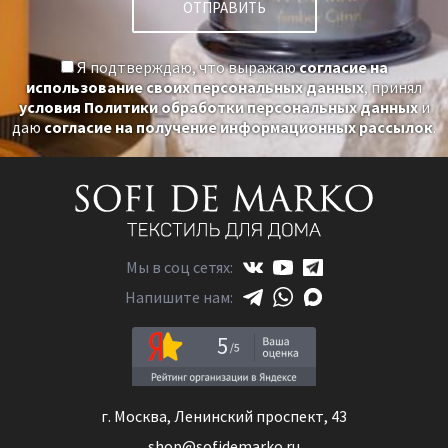
Я подтверждаю, что выражаю
согласие на
использование своих персональных данных
, принял
условия Политики обработки персональных данных
и
даю
согласие на получение информационных рассылок
.
Мы в соц сетях:
Напишите нам:
5
г. Москва, Ленинский проспект, 43
shop@sofidemarko.ru