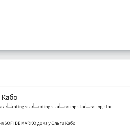
 Кабо
я SOFI DE MARKO дома у Ольги Кабо