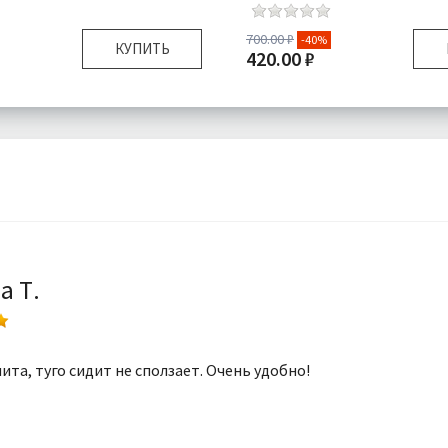
700.00 ₽
-40%
КУПИТЬ
420.00 ₽
Универсальный
Размер:
Униве
я:
Повязка для волос
Комплектация:
Повязка 
Махра
Ткань:
Подробнее
Доставка:
П
а Т.
ита, туго сидит не сползает. Очень удобно!