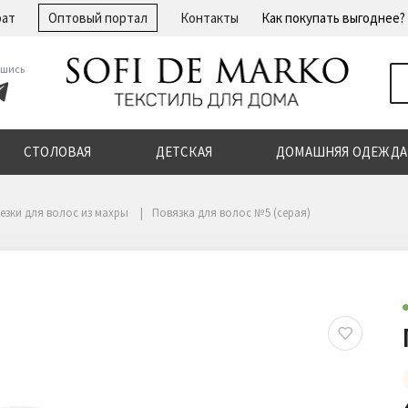
рат
Оптовый портал
Контакты
Как покупать выгоднее?
шись
СТОЛОВАЯ
ДЕТСКАЯ
ДОМАШНЯЯ ОДЕЖДА
езки для волос из махры
Повязка для волос №5 (серая)