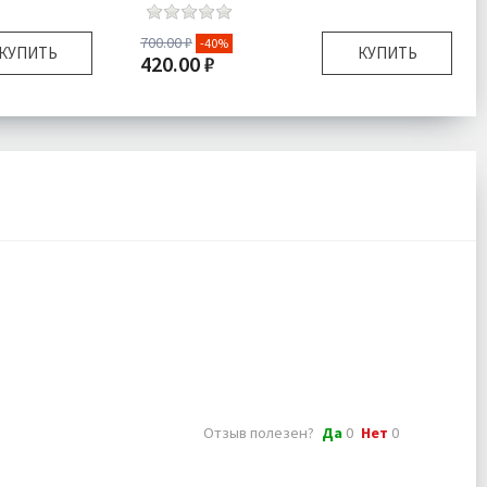
700.00 ₽
-40%
КУПИТЬ
КУПИТЬ
420.00 ₽
рсальный
Размер:
Универсальный
для волос
Комплектация:
Повязка для волос
Махра
Ткань:
Махра
одробнее
Доставка:
Подробнее
Отзыв полезен?
Да
0
Нет
0