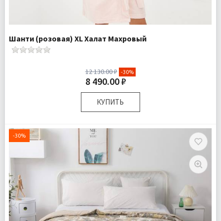
Шанти (розовая) XL Халат Махровый
12 130.00 ₽
-30%
8 490.00 ₽
КУПИТЬ
Размер:
XL
Комплектация:
Халат 1 шт
-30%
Ткань:
Махра
Доставка:
Бесплатно