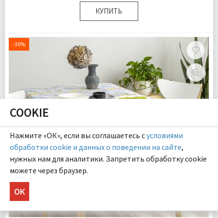
КУПИТЬ
Размер:
140х180 см
Комплектация:
Скатерть 1 шт
-30%
Доставка:
Подробнее
COOKIE
Нажмите «ОК», если вы соглашаетесь с
условиями
обработки cookie и данных о поведении на сайте
,
нужных нам для аналитики. Запретить обработку cookie
можете через браузер.
ОК