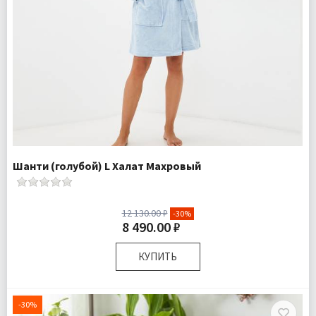
Шанти (голубой) L Халат Махровый
12 130.00 ₽
-30%
8 490.00 ₽
КУПИТЬ
Размер:
L
Комплектация:
Халат 1 шт
-30%