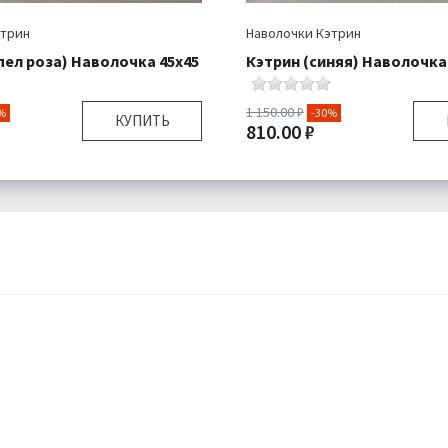
этрин
Наволочки Кэтрин
пел роза) Наволочка 45х45
Кэтрин (синяя) Наволочка
1 150.00 ₽
%
-30%
КУПИТЬ
810.00 ₽
45х45 см
Размер:
я:
Наволочка 1 шт
Комплектация:
Навол
Велюр
Ткань:
Подробнее
Доставка:
П