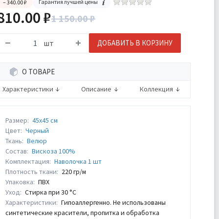
Гарантия лучшей цены
– 340.00 ₽
810.00 ₽
1 150.00 ₽
шт
ДОБАВИТЬ В КОРЗИНУ
О ТОВАРЕ
Характеристики
Описание
Коллекция
Размер:
45х45 см
Цвет:
Черный
Ткань:
Велюр
Состав:
Вискоза 100%
Комплектация:
Наволочка 1 шт
Плотность ткани:
220 гр/м
Упаковка:
ПВХ
Уход:
Стирка при 30 °С
Характеристики:
Гипоаллергенно. Не использованы
синтетические красители, пропитка и обработка