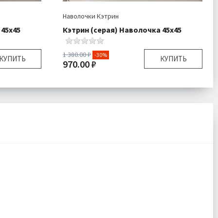
Наволочки Кэтрин
 45х45
Кэтрин (серая) Наволочка 45х45
1 380.00 ₽
-30%
КУПИТЬ
КУПИТЬ
970.00 ₽
45х45 см
Размер:
45х45 см
очка 1 шт
Комплектация:
Наволочка 1 шт
Велюр
Ткань:
Велюр
одробнее
Доставка:
Подробнее