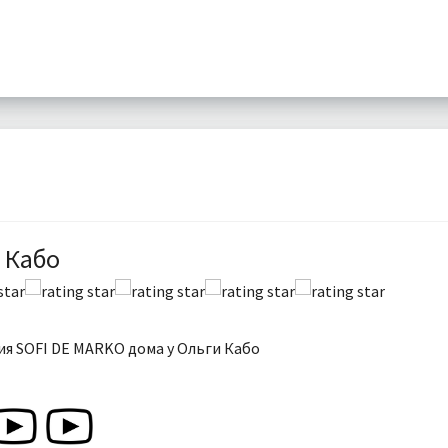
 Кабо
я SOFI DE MARKO дома у Ольги Кабо