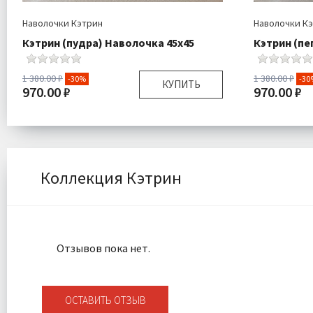
Наволочки Кэтрин
Наволочки К
Кэтрин (пудра) Наволочка 45х45
Кэтрин (пе
1 380.00 ₽
1 380.00 ₽
-30%
-30
КУПИТЬ
970.00 ₽
970.00 ₽
Размер:
45х45 см
Размер:
Комплектация:
Наволочка 1 шт
Комплектаци
Ткань:
Велюр
Ткань:
Доставка:
Подробнее
Доставка:
Коллекция Кэтрин
Отзывов пока нет.
ОСТАВИТЬ ОТЗЫВ