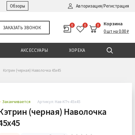
Войти
|
Регистрация
Обзоры
Авторизация/Регистрация
Корзина
0
0
0
ЗАКАЗАТЬ ЗВОНОК
0 шт на 0.00 ₽
АКСЕССУАРЫ
ХОРЕКА
Кэтрин (черная) Наволочка 45х45
Заканчивается
Артикул: Нав-КТч-45х45
Кэтрин (черная) Наволочка
45х45