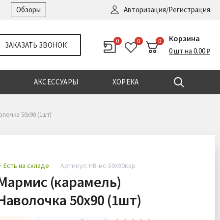
Войти
|
Регистрация
Обзоры
Авторизация/Регистрация
Корзина
0
0
0
ЗАКАЗАТЬ ЗВОНОК
0 шт на 0.00 ₽
АКСЕССУАРЫ
ХОРЕКА
лочка 50х90 (1шт)
Есть на складе
Артикул: НВ-мс-50х90кар
Мармис (карамель)
Наволочка 50х90 (1шт)