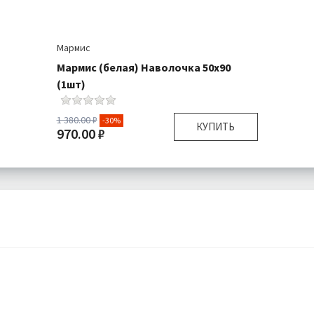
Мармис
Мармис (белая) Наволочка 50х90
(1шт)
1 380.00 ₽
-30%
КУПИТЬ
970.00 ₽
Размер:
50х90 см
Комплектация:
Наволочка 1 шт
Ткань:
Сатин
Доставка:
Подробнее