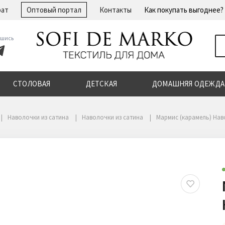
рат
Оптовый портал
Контакты
Как покупать выгоднее?
шись
СТОЛОВАЯ
ДЕТСКАЯ
ДОМАШНЯЯ ОДЕЖДА
Наволочки из сатина
Наволочки из сатина
Мармис (карамель) Наво