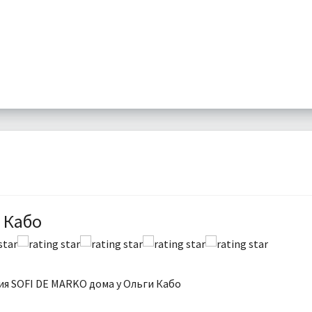
 Кабо
я SOFI DE MARKO дома у Ольги Кабо