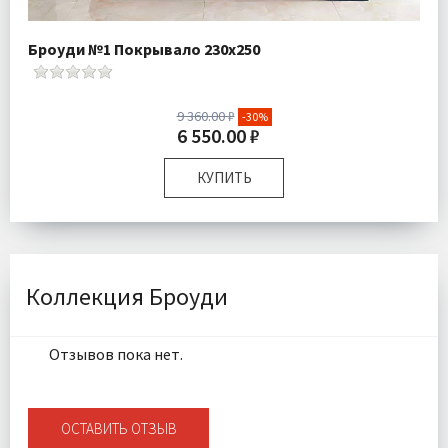
Броуди №1 Покрывало 230х250
9 360.00 ₽
-30%
6 550.00 ₽
КУПИТЬ
Размер:
230х250 см 50х70 см
Плотность:
300 гр\м
Наполнитель:
Микроволокно 100%
Комплектация:
Покрывало 1 шт Наволочки 2 шт
Коллекция Броуди
Ткань:
Микрофибра
Доставка:
Бесплатно
Отзывов пока нет.
ОСТАВИТЬ ОТЗЫВ