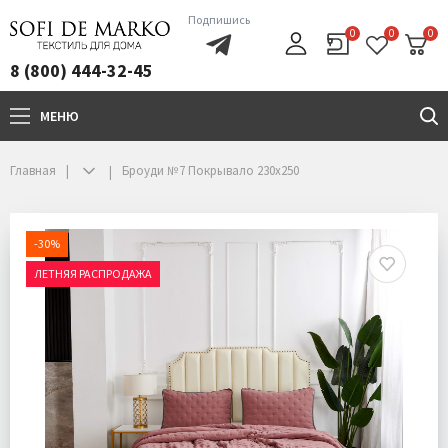
Подпишись
0
0
0
8 (800) 444-32-45
МЕНЮ
+7(800)444-32-45
Главная
Броуди №7 Покрывало 230х250
-30%
ЛЕТНЯЯ РАСПРОДАЖА