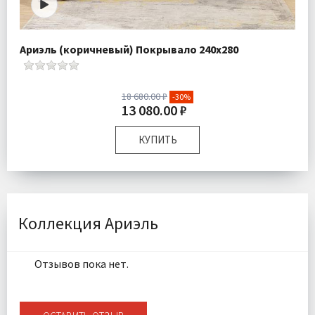
Ариэль (коричневый) Покрывало 240x280
18 680.00 ₽
-30%
13 080.00 ₽
КУПИТЬ
Размер:
240х280 см 50х70 см
Наполнитель:
Микроволокно 100%
Комплектация:
Покрывало 1 шт Наволочки 2 шт
Ткань:
Велюр
Коллекция Ариэль
Доставка:
Бесплатно
Отзывов пока нет.