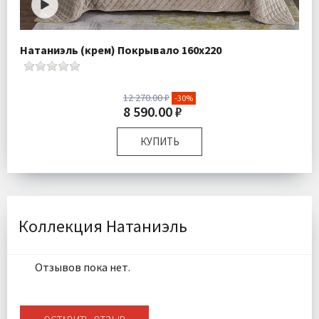
Натаниэль (крем) Покрывало 160х220
12 270.00 ₽
-30%
8 590.00 ₽
КУПИТЬ
Размер:
160х220 см 50х70 см
Плотность:
450 гр\м
Наполнитель:
Микроволокно 100%
Комплектация:
Покрывало 1 шт Наволочка 1 шт
Коллекция Натаниэль
Ткань:
Велюр
Доставка:
Бесплатно
Отзывов пока нет.