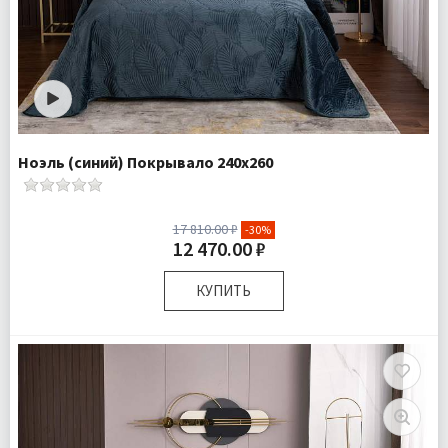
Ноэль (синий) Покрывало 240х260
17 810.00 ₽
-30%
12 470.00 ₽
КУПИТЬ
Размер:
240х260 см 50х70 см
Плотность:
430 гр\м
Наполнитель:
Микроволокно 100%
Комплектация:
Покрывало 1 шт Наволочки 2 шт
Ткань:
Велюр
Доставка:
Бесплатно