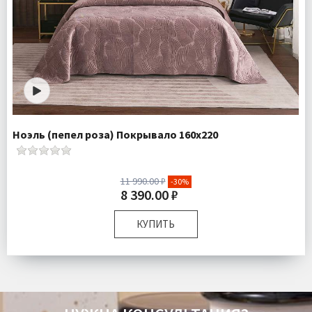
Ноэль (пепел роза) Покрывало 160х220
11 990.00 ₽
-30%
8 390.00 ₽
КУПИТЬ
Размер:
160х220 см 50х70 см
Плотность:
430 гр\м
Наполнитель:
Микроволокно 100%
Комплектация:
Покрывало 1 шт Наволочка 1 шт