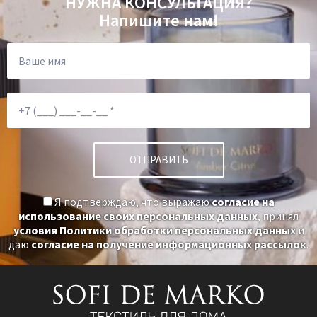
НУЖНА КОНСУЛЬТАЦИЯ?
Ткань:
Велюр
Напишите нам!
Доставка:
Бесплатно
Я подтверждаю, что выражаю
согласие на
использование своих персональных данных
, принял
условия Политики обработки персональных данных
и
даю
согласие на получение информационных рассылок
.