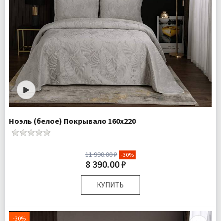
Ноэль (белое) Покрывало 160х220
11 990.00 ₽
-30%
8 390.00 ₽
КУПИТЬ
Размер:
160х220 см 50х70 см
Плотность:
430 гр\м
-30%