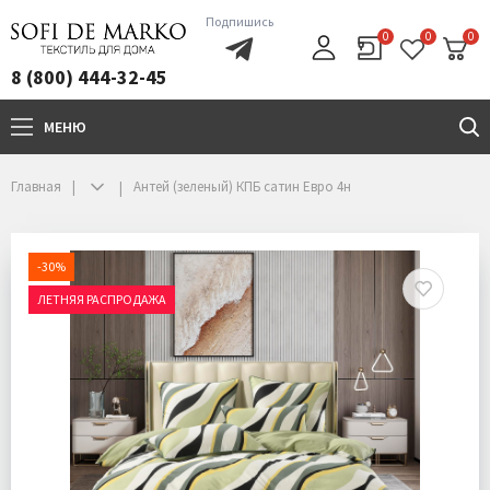
Подпишись
0
0
0
8 (800) 444-32-45
МЕНЮ
+7(800)444-32-45
Главная
Антей (зеленый) КПБ сатин Евро 4н
-30%
ЛЕТНЯЯ РАСПРОДАЖА