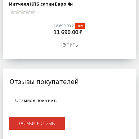
Митчелл КПБ сатин Евро 4н
16 690.00 ₽
-30%
11 690.00 ₽
КУПИТЬ
Размер:
Евро
Комплектация:
Пододеяльник 1 шт Простыня 1 шт
Наволочки 4 шт
Ткань:
Сатин
Отзывы покупателей
Доставка:
Бесплатно
Отзывов пока нет.
ОСТАВИТЬ ОТЗЫВ