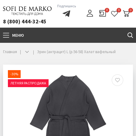
Подпишись
0
0
0
8 (800) 444-32-45
МЕНЮ
+7(800)444-32-45
Главная
Эрин (антрацит) L (р.56-58) Халат вафельный
-30%
ЛЕТНЯЯ РАСПРОДАЖА