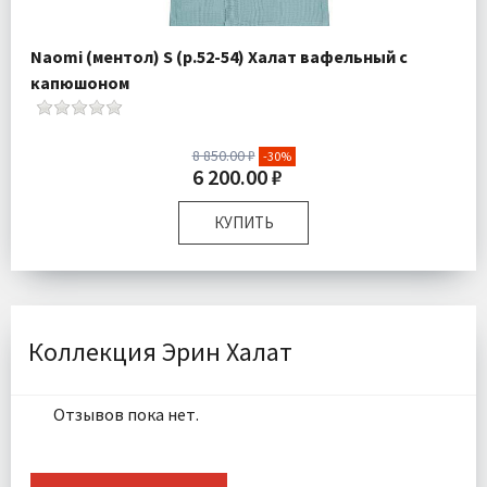
Naomi (ментол) S (р.52-54) Халат вафельный с
капюшоном
8 850.00 ₽
-30%
6 200.00 ₽
КУПИТЬ
Размер:
S
Плотность:
300 гр\м
Комплектация:
Халат 1 шт
Ткань:
Вафельная
Коллекция Эрин Халат
Доставка:
Бесплатно
Отзывов пока нет.