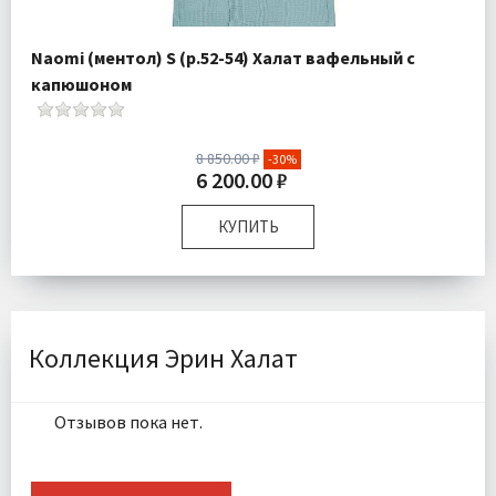
Naomi (ментол) S (р.52-54) Халат вафельный с
капюшоном
8 850.00 ₽
-30%
6 200.00 ₽
КУПИТЬ
Размер:
S
Плотность:
300 гр\м
Комплектация:
Халат 1 шт
Ткань:
Вафельная
Коллекция Эрин Халат
Доставка:
Бесплатно
Отзывов пока нет.