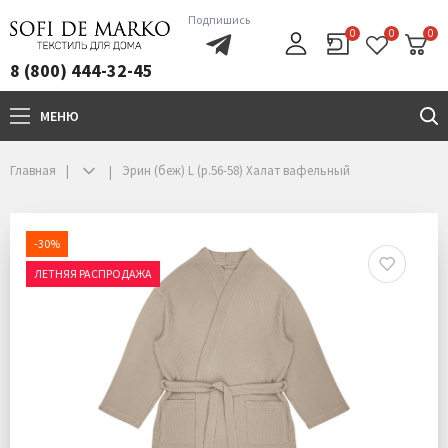
Подпишись
0
0
0
8 (800) 444-32-45
МЕНЮ
+7(800)444-32-45
Главная
Эрин (беж) L (р.56-58) Халат вафельный
-30%
ЛЕТНЯЯ РАСПРОДАЖА