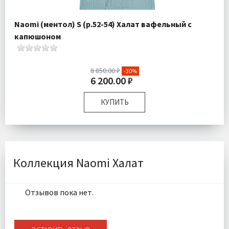
Naomi (ментол) S (р.52-54) Халат вафельный с
капюшоном
8 850.00 ₽
-30%
6 200.00 ₽
КУПИТЬ
Размер:
S
Плотность:
300 гр\м
Комплектация:
Халат 1 шт
Ткань:
Вафельная
Коллекция Naomi Халат
Доставка:
Бесплатно
Отзывов пока нет.