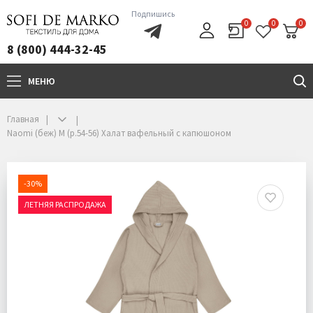
Подпишись
0
0
0
8 (800) 444-32-45
МЕНЮ
+7(800)444-32-45
Главная
Naomi (беж) M (р.54-56) Халат вафельный с капюшоном
-30%
ЛЕТНЯЯ РАСПРОДАЖА