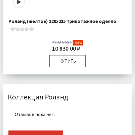
Роланд (желтое) 220х235 Трикотажное одеяло
21 650.00 ₽
-50%
10 830.00 ₽
КУПИТЬ
Размер:
220х235 см
Плотность:
250 гр\м
Наполнитель:
100% силиконизированное волокно
Комплектация:
Одеяло 1 шт
Коллекция Роланд
Ткань:
Трикотаж
Доставка:
Бесплатно
Отзывов пока нет.