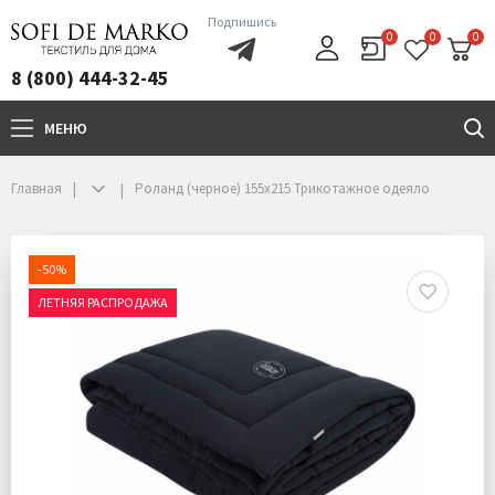
Подпишись
0
0
0
8 (800) 444-32-45
МЕНЮ
+7(800)444-32-45
Главная
Роланд (черное) 155х215 Трикотажное одеяло
-50%
ЛЕТНЯЯ РАСПРОДАЖА