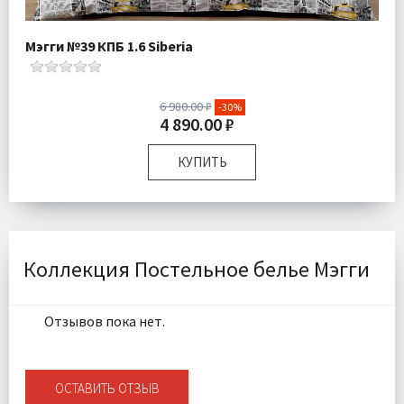
Мэгги №39 КПБ 1.6 Siberia
6 980.00 ₽
-30%
4 890.00 ₽
КУПИТЬ
Размер:
Полутороспальный
Комплектация:
Пододеяльник 1 шт Простыня 1 шт
Наволочка 1 шт
Ткань:
Ранфорс
Коллекция Постельное белье Мэгги
Доставка:
Подробнее
Отзывов пока нет.
ОСТАВИТЬ ОТЗЫВ