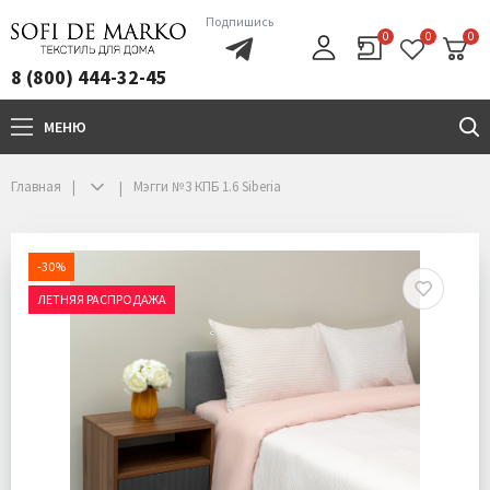
Подпишись
0
0
0
8 (800) 444-32-45
МЕНЮ
+7(800)444-32-45
Главная
Мэгги №3 КПБ 1.6 Siberia
-30%
ЛЕТНЯЯ РАСПРОДАЖА