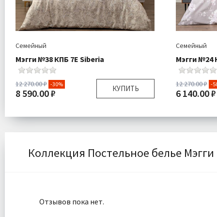
Семейный
Семейный
Мэгги №38 КПБ 7Е Siberia
Мэгги №24 К
12 270.00 ₽
12 270.00 ₽
-30%
-5
КУПИТЬ
8 590.00 ₽
6 140.00 ₽
Размер:
Семейный
Размер:
Комплектация:
Пододеяльники 2 шт
Комплектаци
Простыня 1 шт
Наволочки 2 шт
Коллекция Постельное белье Мэгги
Ткань:
Ранфорс
Ткань:
Доставка:
Бесплатно
Доставка:
Отзывов пока нет.