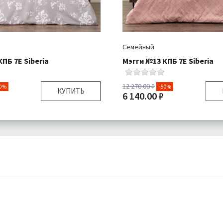
Семейный
ПБ 7Е Siberia
Мэгги №13 КПБ 7Е Siberia
12 270.00 ₽
0%
-50%
КУПИТЬ
6 140.00 ₽
Семейный
Размер:
я:
Пододеяльники 2 шт
Комплектация:
Пододеяльн
Простыня 1 шт
Прос
Наволочки 2 шт
Навол
Ранфорс
Ткань:
Бесплатно
Доставка:
Б