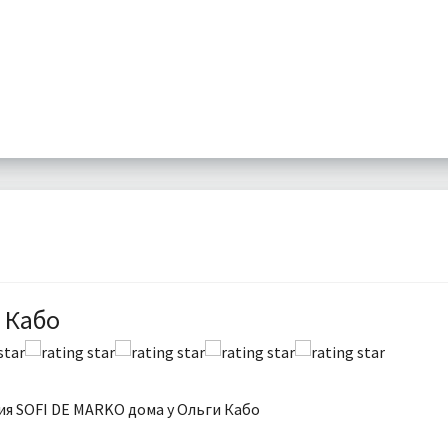
 Кабо
я SOFI DE MARKO дома у Ольги Кабо