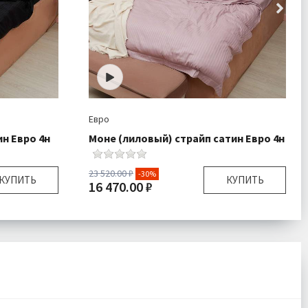
Евро
ин Евро 4н
Моне (лиловый) страйп сатин Евро 4н
23 520.00 ₽
-30%
КУПИТЬ
КУПИТЬ
16 470.00 ₽
Евро
Размер:
Евро
ник 1 шт
Комплектация:
Пододеяльник 1 шт
тыня 1 шт
Простыня 1 шт
очки 4 шт
Наволочки 4 шт
Сатин
Ткань:
Сатин
есплатно
Доставка:
Бесплатно