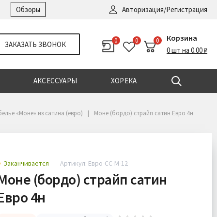
Войти
|
Регистрация
Обзоры
Авторизация/Регистрация
Корзина
0
0
0
ЗАКАЗАТЬ ЗВОНОК
0 шт на 0.00 ₽
АКСЕССУАРЫ
ХОРЕКА
елье «Моне» из сатина (евро)
Моне (бордо) страйп сатин Евро 4н
Заканчивается
Артикул: Евро-СС-М-12
Моне (бордо) страйп сатин
Евро 4н