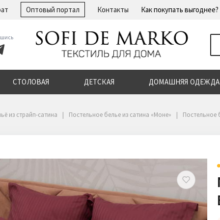
рат
Оптовый портал
Контакты
Как покупать выгоднее?
шись
СТОЛОВАЯ
ДЕТСКАЯ
ДОМАШНЯЯ ОДЕЖДА
ьё из страйп-сатина
Постельное белье из сатина «Моне»
Постельное б