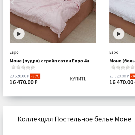
Евро
Евро
Моне (пудра) страйп сатин Евро 4н
Моне (белы
23 520.00 ₽
23 520.00 ₽
-30%
-3
КУПИТЬ
16 470.00 ₽
16 470.00 
Размер:
Евро
Размер:
Комплектация:
Пододеяльник 1 шт
Комплектаци
Простыня 1 шт
Наволочки 4 шт
Коллекция Постельное белье Моне
Ткань:
Сатин
Ткань:
Доставка:
Бесплатно
Доставка: