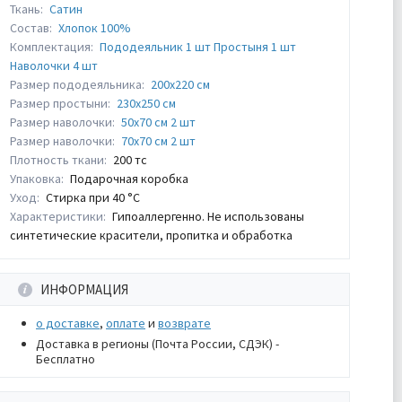
Ткань:
Сатин
Состав:
Хлопок 100%
Комплектация:
Пододеяльник 1 шт Простыня 1 шт
Наволочки 4 шт
Размер пододеяльника:
200х220 см
Размер простыни:
230х250 см
Размер наволочки:
50х70 см 2 шт
Размер наволочки:
70х70 см 2 шт
Плотность ткани:
200 тс
Упаковка:
Подарочная коробка
Уход:
Стирка при 40 °С
Характеристики:
Гипоаллергенно. Не использованы
синтетические красители, пропитка и обработка
ИНФОРМАЦИЯ
о доставке
,
оплате
и
возврате
Доставка в регионы (Почта России, СДЭК) -
Бесплатно