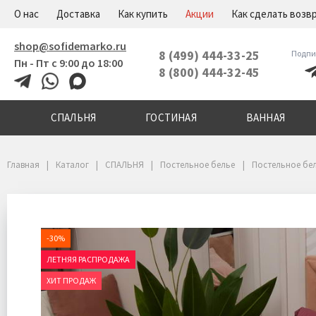
+7(800)444-32-45
Меню
О нас
Доставка
Как купить
Акции
Как сделать возв
shop@sofidemarko.ru
8 (499) 444-33-25
Подпи
Пн - Пт с 9:00 до 18:00
8 (800) 444-32-45
СПАЛЬНЯ
ГОСТИНАЯ
ВАННАЯ
Главная
Каталог
СПАЛЬНЯ
Постельное белье
Постельное бел
-30%
ЛЕТНЯЯ РАСПРОДАЖА
ХИТ ПРОДАЖ