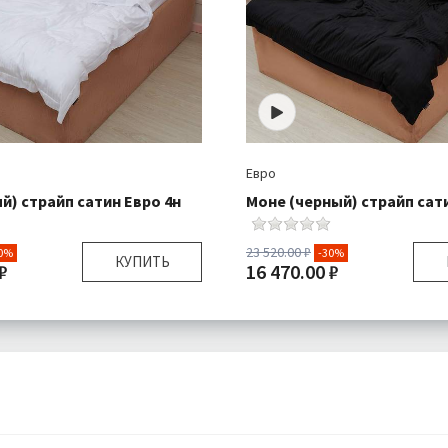
Евро
й) страйп сатин Евро 4н
Моне (черный) страйп сат
23 520.00 ₽
0%
-30%
КУПИТЬ
₽
16 470.00 ₽
Евро
Размер:
я:
Пододеяльник 1 шт
Комплектация:
Пододеяль
Простыня 1 шт
Прос
Наволочки 4 шт
Навол
Сатин
Ткань:
Бесплатно
Доставка:
Б