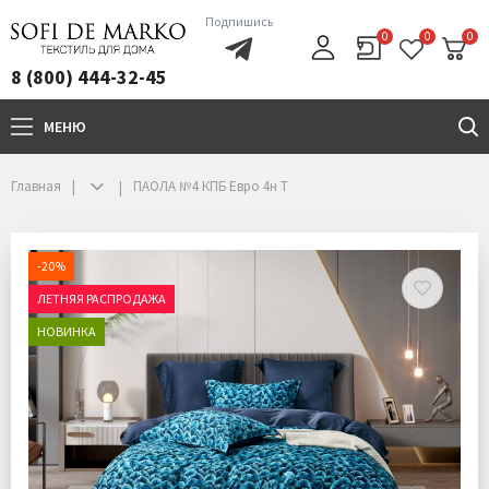
Подпишись
0
0
0
8 (800) 444-32-45
МЕНЮ
+7(800)444-32-45
Главная
ПАОЛА №4 КПБ Евро 4н Т
-20%
ЛЕТНЯЯ РАСПРОДАЖА
НОВИНКА