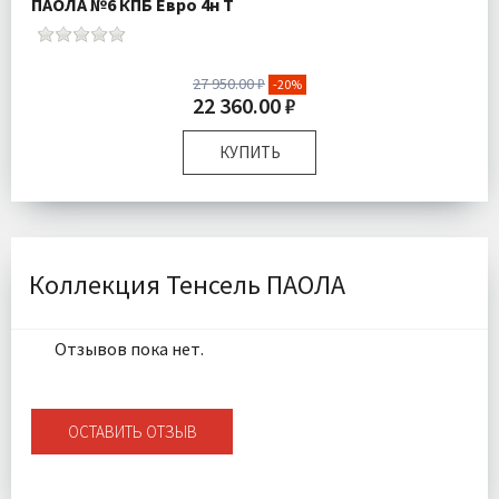
ПАОЛА №6 КПБ Евро 4н Т
27 950.00 ₽
-20%
22 360.00 ₽
КУПИТЬ
Размер:
Евро
Комплектация:
Пододеяльник 1 шт Простыня 1 шт
Наволочки 4 шт
Ткань:
Тенсель
Коллекция Тенсель ПАОЛА
Доставка:
Бесплатно
Отзывов пока нет.
ОСТАВИТЬ ОТЗЫВ