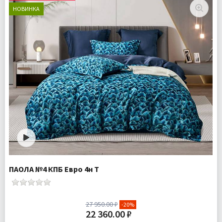
НОВИНКА
Доставка:
Бесплатно
ПАОЛА №4 КПБ Евро 4н Т
27 950.00 ₽
-20%
22 360.00 ₽