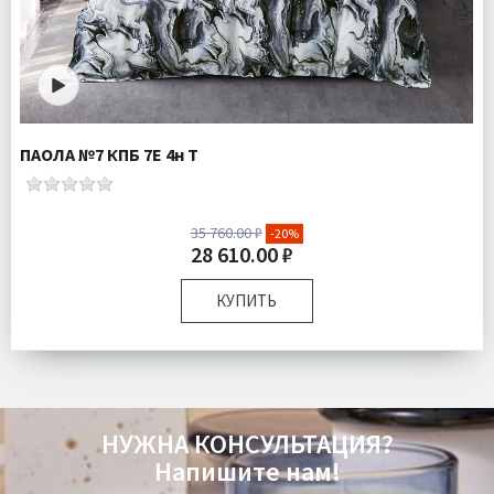
ПАОЛА №7 КПБ 7Е 4н Т
35 760.00 ₽
-20%
28 610.00 ₽
КУПИТЬ
Размер:
Семейный
Комплектация:
Пододеяльники 2 шт Простыня 1 шт
Наволочки 4 шт
Ткань:
Тенсель
НУЖНА КОНСУЛЬТАЦИЯ?
Доставка:
Бесплатно
Напишите нам!