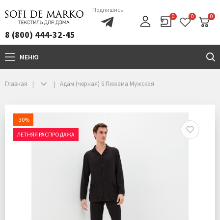
Подпишись
0
0
0
8 (800) 444-32-45
МЕНЮ
+7(800)444-32-45
Главная
Адам (черная) S Пижама Мужская
-30%
ЛЕТНЯЯ РАСПРОДАЖА