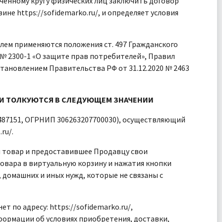
ченному кругу физических лиц заключить договор
не https://sofidemarko.ru/, и определяет условия
елем применяются положения ст. 497 Гражданского
 № 2300-1 «О защите прав потребителей», Правил
ановлением Правительства РФ от 31.12.2020 № 2463
 И ТОЛКУЮТСЯ В СЛЕДУЮЩЕМ ЗНАЧЕНИИ
87151, ОГРНИП 306263207700030), осуществляющий
ru/.
и товар и предоставившее Продавцу свои
овара в виртуальную корзину и нажатия кнопки
 домашних и иных нужд, которые не связаны с
 по адресу: https://sofidemarko.ru/,
ормации об условиях приобретения, доставки,