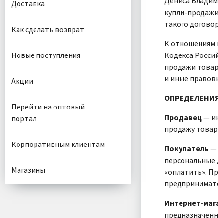
Дениса Владим
Доставка
купли-продажи 
такого договор
Как сделать возврат
К отношениям м
Новые поступления
Кодекса Россий
продажи товар
и иные правовы
Акции
ОПРЕДЕЛЕНИЯ
Перейти на оптовый
Продавец
— ин
портал
продажу товаро
Корпоративным клиентам
Покупатель
— 
персональные 
Магазины
«оплатить». Пр
предпринимате
Интернет-маг
предназначенн