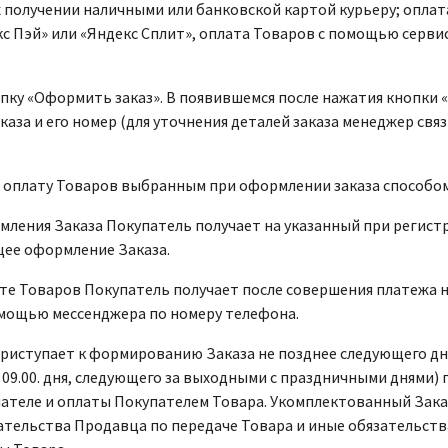
х получении наличными или банковской картой курьеру; опла
с Пэй» или «Яндекс Сплит», оплата Товаров с помощью серви
опку «Оформить заказ». В появившемся после нажатия кнопки
аза и его номер (для уточнения деталей заказа менеджер связ
т оплату Товаров выбранным при оформлении заказа способом
рмления Заказа Покупатель получает на указанный при регис
ее оформление Заказа.
лате Товаров Покупатель получает после совершения платежа
омощью мессенджера по номеру телефона.
приступает к формированию Заказа не позднее следующего дн
 09.00. дня, следующего за выходными с праздничными днями
пателе и оплаты Покупателем Товара. Укомплектованный Зак
ательства Продавца по передаче Товара и иные обязательства