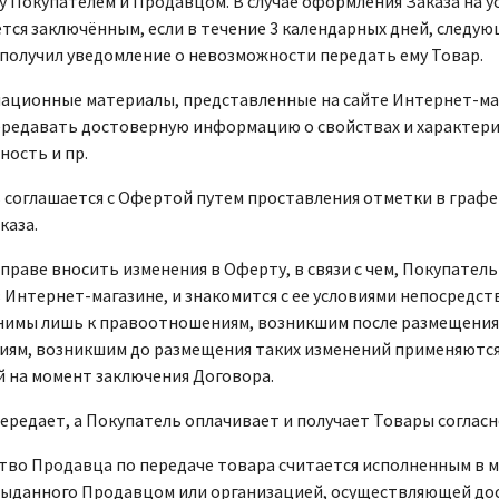
 Покупателем и Продавцом. В случае оформления Заказа на ус
тся заключённым, если в течение 3 календарных дней, следу
 получил уведомление о невозможности передать ему Товар.
мационные материалы, представленные на сайте Интернет-маг
ередавать достоверную информацию о свойствах и характери
ность и пр.
ь соглашается с Офертой путем проставления отметки в графе
каза.
вправе вносить изменения в Оферту, в связи с чем, Покупате
Интернет-магазине, и знакомится с ее условиями непосредст
имы лишь к правоотношениям, возникшим после размещения т
ям, возникшим до размещения таких изменений применяютс
 на момент заключения Договора.
передает, а Покупатель оплачивает и получает Товары соглас
ьство Продавца по передаче товара считается исполненным в
выданного Продавцом или организацией, осуществляющей до