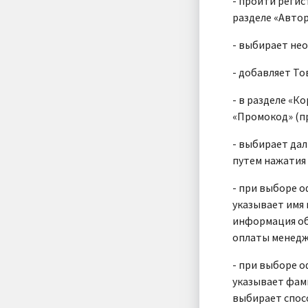
- пройти регис
разделе «Авто
- выбирает нео
- добавляет Т
- в разделе «К
«Промокод» (п
- выбирает дал
путем нажатия
- при выборе о
указывает имя 
информация об 
оплаты менедже
- при выборе о
указывает фами
выбирает спос