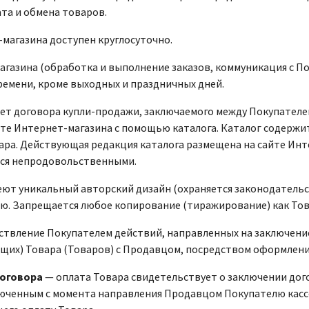
та и обмена товаров.
магазина доступен круглосуточно.
агазина (обработка и выполнение заказов, коммуникация с Поку
ремени, кроме выходных и праздничных дней.
ет договора купли-продажи, заключаемого между Покупателе
йте Интернет-магазина с помощью каталога. Каталог содержи
ра. Действующая редакция каталога размещена на сайте Интерн
ся непродовольственными.
еют уникальный авторский дизайн (охраняется законодательс
ю. Запрещается любое копирование (тиражирование) как Товар
твление Покупателем действий, направленных на заключени
их) Товара (Товаров) с Продавцом, посредством оформления З
оговора
— оплата Товара свидетельствует о заключении дог
люченным с момента направления Продавцом Покупателю кассо