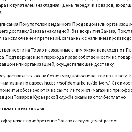
ра Покупателем (накладная). День передачи Товаров, входящи
а.
подписания Покупателем выданного Продавцом или организаци
го доставку Заказа (накладной) без вскрытия Заказа, Покуп
у, за исключением претензий, связанных с наличием произво
бственности на Товар и связанные с ним риски переходят от 
ра. Подтверждением перехода права собственности на товар с
авцом или организацией, осуществляющей доставку.
 осуществляется как на безвозмездной основе, так и за плату
-магазина по адресу https://sofidemarko.ru/delivery/. Стоимо
моменты обозначаются на сайте Интернет-магазина при оформ
авцом Товаров Курьерской службе оказываются бесплатно.
ОФОРМЛЕНИЯ ЗАКАЗА
ль оформляет приобретение Заказа следующим образом: