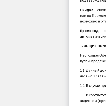
подтверждающе
Скидка
—сниже
или по Промоко
возможно в от
Промокод
—ко
автоматически
1. ОБЩИЕ ПО
Настоящая Офе
купли-продажи
1.1. Данный до
частью 2 стать
1.2. В случае 
1.3. В соответ
акцептом (при