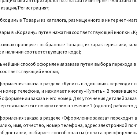
трацию или авторизироваться на сайте интернет-магазина http
ризация/Регистрация»;
бходимые Товары из каталога, размещенного в интернет-магази
овары в «Корзину» путем нажатия соответствующей кнопки «К
орзина» проверяет выбранные Товары, их характеристики, ком
ри наличии соответствующего кода);
ьнейший способ оформления заказа путем выбора перехода в 
 соответствующей кнопки;
формления заказа в разделе «Купить в один клик» переходит 
и номер телефона, и нажимает кнопку «Купить». В появившем
оформлении заказа и его номер. Для уточнения деталей заказ
р связывается с покупателем в течение 1 (одного) рабочего д
формления заказа в разделе «Оформление заказа» переходит 
лию, имя, отчество, номер телефона, адрес электронной поч
об доставки, выбирает способ оплаты (оплата при оформлени