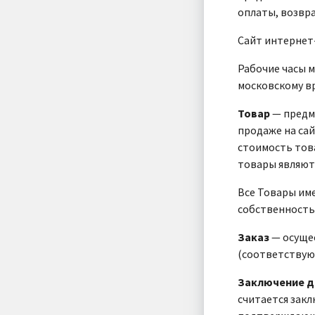
оплаты, возвра
Сайт интернет-
Рабочие часы м
московскому в
Товар
— предм
продаже на са
стоимость това
товары являют
Все Товары им
собственность
Заказ
— осущес
(соответствующ
Заключение д
считается зак