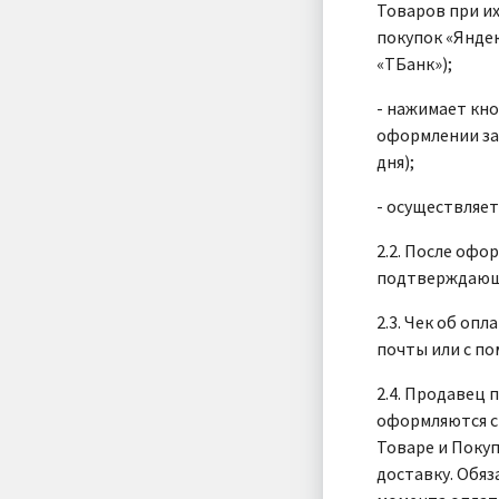
Товаров при и
покупок «Яндек
«ТБанк»);
- нажимает кн
оформлении зак
дня);
- осуществляе
2.2. После офо
подтверждающ
2.3. Чек об оп
почты или с п
2.4. Продавец 
оформляются с
Товаре и Поку
доставку. Обяз