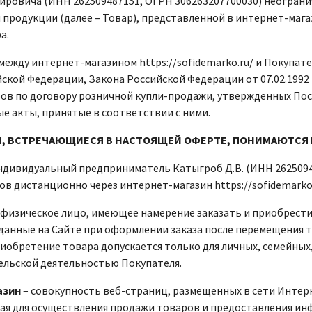
ировича (ИНН 262509487151, ОГРН 306263207700030) неограни
продукции (далее – Товар), представленной в интернет-магази
а.
ежду интернет-магазином https://sofidemarko.ru/ и Покупат
ской Федерации, Закона Российской Федерации от 07.02.1992
ов по договору розничной купли-продажи, утвержденных Пост
е акты, принятые в соответствии с ними.
, ВСТРЕЧАЮЩИЕСЯ В НАСТОЯЩЕЙ ОФЕРТЕ, ПОНИМАЮТСЯ
дивидуальный предприниматель Катыгроб Д.В. (ИНН 2625094
в дистанционно через интернет-магазин https://sofidemarko.
физическое лицо, имеющее намерение заказать и приобрест
данные на Сайте при оформлении заказа после перемещения т
иобретение товара допускается только для личных, семейных,
льской деятельностью Покупателя.
азин
– совокупность веб-страниц, размещенных в сети Интернет
ая для осуществления продажи товаров и предоставления инф