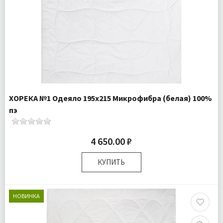
ХОРЕКА №1 Одеяло 195х215 Микрофибра (белая) 100%
пэ
4 650.00 ₽
КУПИТЬ
Размер:
195х215 см
Плотность:
150гр/м
НОВИНКА
Наполнитель:
100% искусственный лебяжий пух
Комплектация:
Одеяло 1 шт