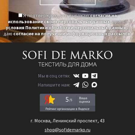
Я подтверждаю, что выражаю
согласие на
использование своих персональных данных
, принял
условия Политики обработки персональных данных
и
даю
согласие на получение информационных рассылок
.
Мы в соц сетях:
Напишите нам:
5
г. Москва, Ленинский проспект, 43
shop@sofidemarko.ru