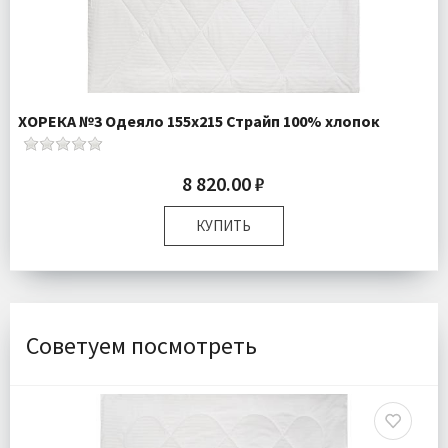
ХОРЕКА №3 Одеяло 155х215 Страйп 100% хлопок
8 820.00 ₽
КУПИТЬ
Размер:
155х215 см
Плотность:
150гр/м
Наполнитель:
100% искусственный лебяжий пух
Комплектация:
Одеяло 1 шт
Советуем посмотреть
Ткань:
Страйп Сатин
Доставка:
Бесплатно