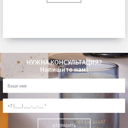
Размер:
155х215 см
Плотность:
150гр/м
Наполнитель:
100% искусственный лебяжий пух
Комплектация:
Одеяло 1 шт
Ткань:
Микрофибра
Доставка:
Подробнее
НУЖНА КОНСУЛЬТАЦИЯ?
Напишите нам!