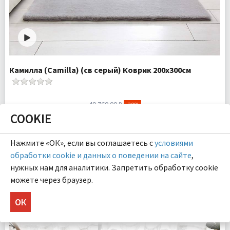
Камилла (Camilla) (св серый) Коврик 200х300см
49 760.00 ₽
-30%
34 830.00 ₽
COOKIE
КУПИТЬ
Нажмите «ОК», если вы соглашаетесь с
условиями
обработки cookie и данных о поведении на сайте
,
Размер:
200х300 см
нужных нам для аналитики. Запретить обработку cookie
Плотность:
2050 гр/м
можете через браузер.
Комплектация:
Коврик 1 шт
Ткань:
Искусcтвенный мех
ОК
Доставка:
Бесплатно