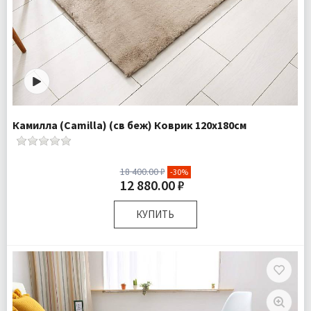
Камилла (Camilla) (св беж) Коврик 120х180см
18 400.00 ₽
-30%
12 880.00 ₽
КУПИТЬ
Размер:
120х180 см
Плотность:
2050 гр/м
Комплектация:
Коврик 1 шт
Ткань:
Искусcтвенный мех
Доставка:
Бесплатно