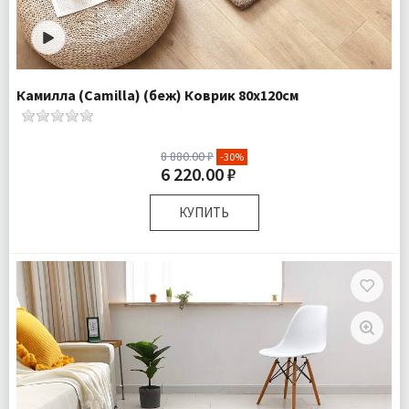
Камилла (Camilla) (беж) Коврик 80х120см
8 880.00 ₽
-30%
6 220.00 ₽
КУПИТЬ
Размер:
80х120 см
Плотность:
2050 гр/м
Комплектация:
Коврик 1 шт
Ткань:
Искусcтвенный мех
Доставка:
Бесплатно