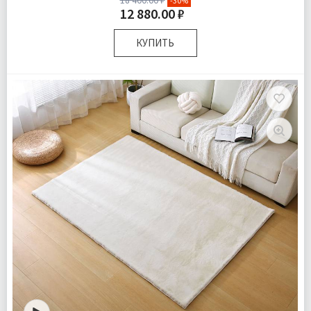
-30%
12 880.00 ₽
КУПИТЬ
Размер:
120х180 см
Плотность:
2050 гр/м
Комплектация:
Коврик 1 шт
Ткань:
Искусcтвенный мех
Доставка:
Бесплатно