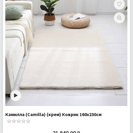
Плотность:
2050 гр/м
Комплектация:
Коврик 1 шт
Ткань:
Искусcтвенный мех
Доставка:
Бесплатно
Камилла (Camilla) (крем) Коврик 160х230см
31 840.00 ₽