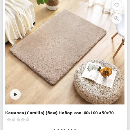
Плотность:
2050 гр/м
Комплектация:
Коврик 1 шт
Ткань:
Искусcтвенный мех
Доставка:
Бесплатно
Камилла (Camilla) (беж) Набор ков. 60х100 и 50х70