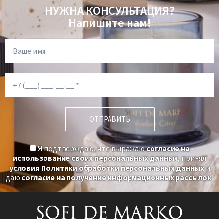
НУЖНА КОНСУЛЬТАЦИЯ?
Напишите нам!
Я подтверждаю, что выражаю
согласие на
использование своих персональных данных
, принял
условия Политики обработки персональных данных
и
даю
согласие на получение информационных рассылок
.