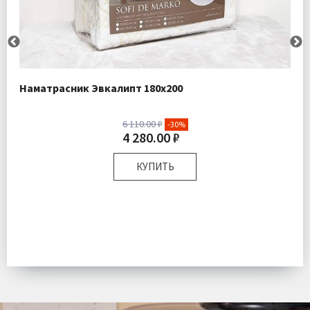
Наматрасник Эвкалипт 180х200
6 110.00 ₽
-30%
4 280.00 ₽
КУПИТЬ
Размер:
180х200 см Бортик 30 см
Комплектация:
Наматрасник 1 шт
Ткань:
Жаккард
Доставка:
Подробнее