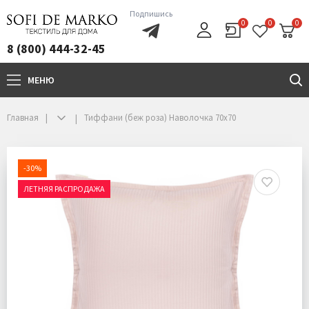
Подпишись
0
0
0
8 (800) 444-32-45
МЕНЮ
+7(800)444-32-45
Главная
Тиффани (беж роза) Наволочка 70х70
-30%
ЛЕТНЯЯ РАСПРОДАЖА