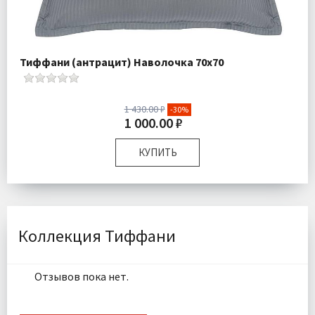
Тиффани (антрацит) Наволочка 70х70
1 430.00 ₽
-30%
1 000.00 ₽
КУПИТЬ
Размер:
70х70 см
Комплектация:
Наволочка 1 шт
Ткань:
Страйп Сатин
Доставка:
Подробнее
Коллекция Тиффани
Отзывов пока нет.