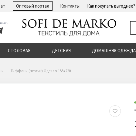
рат
Оптовый портал
Контакты
Как покупать выгоднее?
шись
СТОЛОВАЯ
ДЕТСКАЯ
ДОМАШНЯЯ ОДЕЖДА
ни
Тиффани (персик) Одеяло 155х220