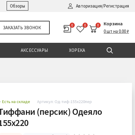
Войти
|
Регистрация
Обзоры
Авторизация/Регистрация
Корзина
0
0
0
ЗАКАЗАТЬ ЗВОНОК
0 шт на 0.00 ₽
АКСЕССУАРЫ
ХОРЕКА
Есть на складе
Артикул: Од-тиф-155х220пер
Тиффани (персик) Одеяло
155х220