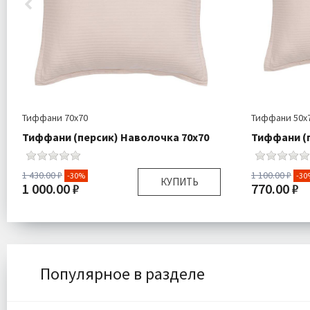
Тиффани 70х70
Тиффани 50х
Тиффани (персик) Наволочка 70х70
Тиффани (п
1 430.00 ₽
1 100.00 ₽
-30%
-30
КУПИТЬ
1 000.00 ₽
770.00 ₽
Размер:
70х70 см
Размер:
Комплектация:
Наволочка 1 шт
Комплектаци
Ткань:
Страйп Сатин
Ткань:
Доставка:
Подробнее
Доставка:
Популярное в разделе