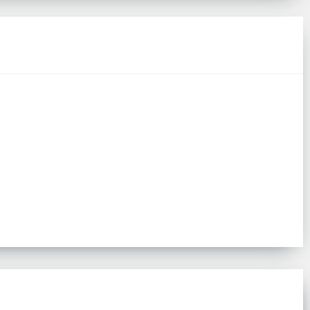
160гр/м
Плотность:
160гр/м
limafiber
Наполнитель:
100% Climafiber
яло 1 шт
Комплектация:
Одеяло 1 шт
айп Сатин
Ткань:
Страйп Сатин
есплатно
Доставка:
Бесплатно