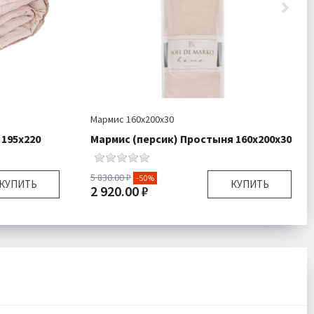
Мармис 160х200х30
195х220
Мармис (персик) Простыня 160х200х30
5 830.00 ₽
-50%
КУПИТЬ
КУПИТЬ
2 920.00 ₽
95х220 см
Размер:
160х200 см Бортик 30 см
160гр/м
Комплектация:
Простыня 1 шт
limafiber
Ткань:
Сатин
яло 1 шт
Доставка:
Подробнее
айп Сатин
есплатно