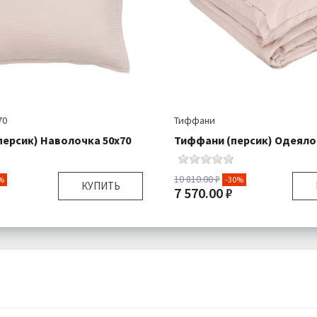
70
Тиффани
ерсик) Наволочка 50х70
Тиффани (персик) Одеяло 
10 810.00 ₽
%
-30%
КУПИТЬ
7 570.00 ₽
50х70 см
Размер:
1
я:
Наволочка 1 шт
Плотность:
Страйп Сатин
Наполнитель:
100% C
Подробнее
Комплектация:
Оде
Ткань:
Стр
Доставка:
Б