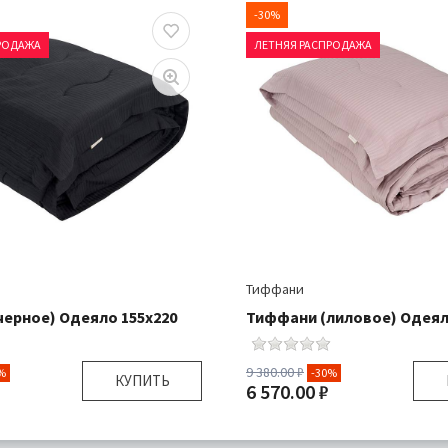
-30%
РОДАЖА
ЛЕТНЯЯ РАСПРОДАЖА
Тиффани
ерное) Одеяло 155х220
Тиффани (лиловое) Одеял
9 380.00 ₽
%
-30%
КУПИТЬ
6 570.00 ₽
155х220 см
Размер:
1