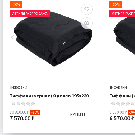
-30%
-30%
ЛЕТНЯЯ РАСПРОДАЖА
ЛЕТНЯЯ РАСП
Тиффани
Тиффани
Тиффани (черное) Одеяло 195х220
Тиффани (ч
10 810.00 ₽
9 380.00 ₽
-30%
-30
КУПИТЬ
7 570.00 ₽
6 570.00 ₽
Размер:
195х220 см
Размер: