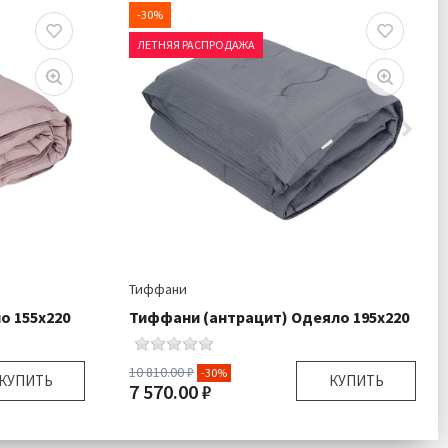
-30%
ЛЕТНЯЯ РАСПРОДАЖА
Тиффани
о 155х220
Тиффани (антрацит) Одеяло 195х220
10 810.00 ₽
-30%
КУПИТЬ
КУПИТЬ
7 570.00 ₽
55х220 см
Размер:
195х220 см