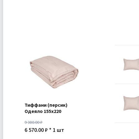
Тиффани (персик)
Одеяло 155х220
9 380.00 ₽
6 570.00 ₽ * 1 шт