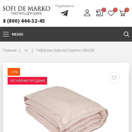
Подпишись
0
0
0
8 (800) 444-32-45
МЕНЮ
+7(800)444-32-45
Главная
Тиффани (персик) Одеяло 195х220
-30%
ЛЕТНЯЯ РАСПРОДАЖА