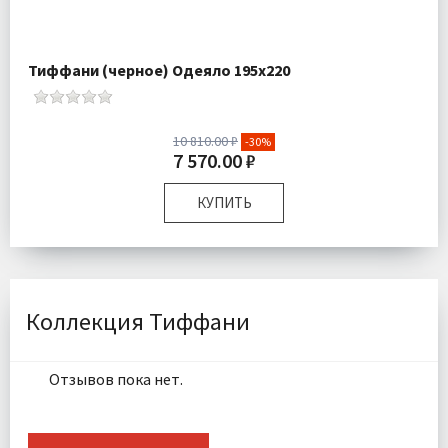
Тиффани (черное) Одеяло 195х220
10 810.00 ₽
-30%
7 570.00 ₽
КУПИТЬ
Размер:
195х220 см
Плотность:
160гр/м
Наполнитель:
100% Climafiber
Комплектация:
Одеяло 1 шт
Коллекция Тиффани
Ткань:
Страйп Сатин
Доставка:
Бесплатно
Отзывов пока нет.