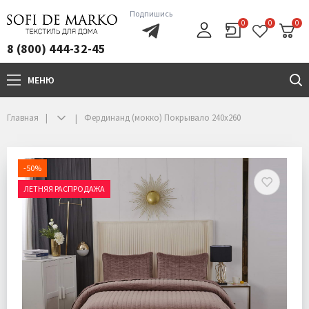
Подпишись
0
0
0
8 (800) 444-32-45
МЕНЮ
+7(800)444-32-45
Главная
Фердинанд (мокко) Покрывало 240х260
-50%
ЛЕТНЯЯ РАСПРОДАЖА