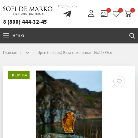
Подпишись
0
0
0
8 (800) 444-32-45
МЕНЮ
+7(800)444-32-45
Главная
Ирен (янтарь) Ваза стеклянная 16х11х38см
НОВИНКА