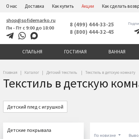
+7(800)444-32-45
Меню
О нас
Доставка
Как купить
Акции
Как сделать возв
shop@sofidemarko.ru
8 (499) 444-33-25
Подпи
Пн - Пт с 9:00 до 18:00
8 (800) 444-32-45
СПАЛЬНЯ
ГОСТИНАЯ
ВАННАЯ
Главная
Каталог
Детский текстиль
Текстиль в детскую комнату
Текстиль в детскую комн
Детский плед с игрушкой
Детские покрывала
По новизне
Выво