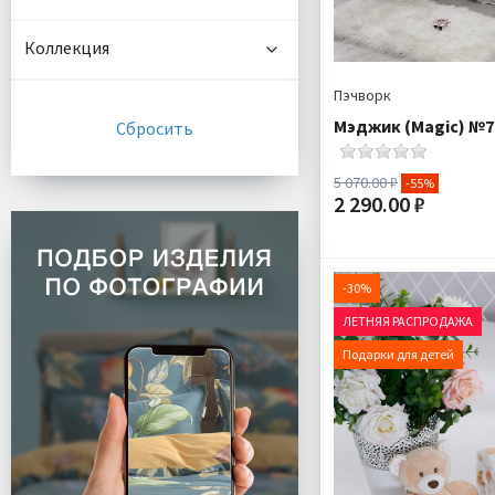
Коллекция
Пэчворк
Мэджик (Magic) №7
5 070.00 ₽
-55%
2 290.00 ₽
Размер:
Комплектация:
По
-30%
ЛЕТНЯЯ РАСПРОДАЖА
Доставка:
Подарки для детей