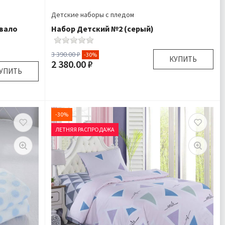
Детские наборы с пледом
ывало
Набор Детский №2 (серый)
3 390.00 ₽
-30%
КУПИТЬ
2 380.00 ₽
УПИТЬ
Размер:
90х120 см
Комплектация:
Плед 1 шт Игрушка 1 шт
50х70 см
Ткань:
Велсофт
волочка
-30%
Доставка:
Подробнее
1 шт
ЛЕТНЯЯ РАСПРОДАЖА
дробнее