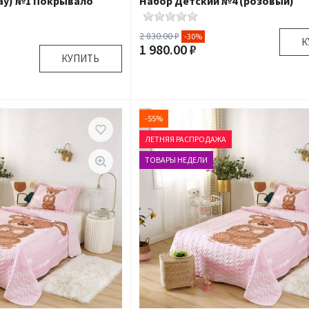
day) №1 Покрывало
Набор Детский №4 (розовый)
2 830.00 ₽
-30%
К
1 980.00 ₽
КУПИТЬ
Размер:
9
Комплектация:
Плед 1 шт Игру
120х200 см 50х70 см
Ткань:
крывало 1 шт Наволочка
-55%
Доставка:
По
1 шт
ЛЕТНЯЯ РАСПРОДАЖА
Подробнее
ТОВАРЫ НЕДЕЛИ