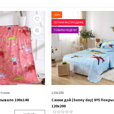
-55%
ЛЕТНЯЯ РАСПРОДАЖА
ТОВАРЫ НЕДЕЛИ
етские
120х200
рывало 100х140
Санни дэй (Sunny day) №5 Покр
120х200