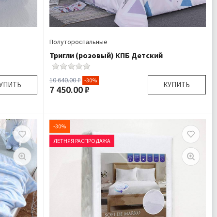
Полутороспальные
Тригли (розовый) КПБ Детский
10 640.00 ₽
-30%
УПИТЬ
КУПИТЬ
7 450.00 ₽
0х120 см
Размер:
Детский Полутороспальный
шка 1 шт
Комплектация:
Пододеяльник 1 шт
-30%
Велсофт
Простыня 1 шт Наволочка 1
ЛЕТНЯЯ РАСПРОДАЖА
дробнее
шт
Ткань:
Сатин
Доставка:
Бесплатно