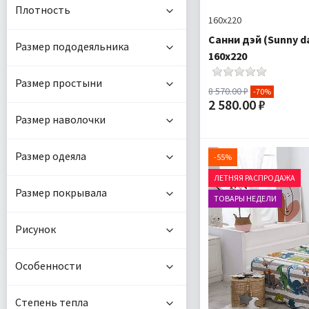
Плотность
160х220
Санни дэй (Sunny 
Размер пододеяльника
160х220
Размер простыни
8 570.00 ₽
-70%
2 580.00 ₽
Размер наволочки
Размер:
Комплектация:
По
Размер одеяла
-55%
ЛЕТНЯЯ РАСПРОДАЖА
Доставка:
Размер покрывала
ТОВАРЫ НЕДЕЛИ
Рисунок
Особенности
Степень тепла