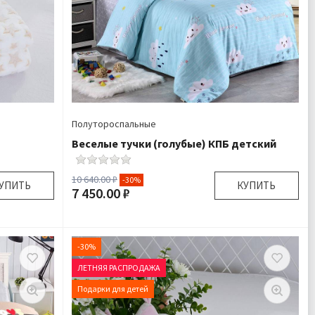
Полутороспальные
Веселые тучки (голубые) КПБ детский
10 640.00 ₽
-30%
УПИТЬ
КУПИТЬ
7 450.00 ₽
0х120 см
Размер:
Детский Полутороспальный
шка 1 шт
Комплектация:
Пододеяльник 1 шт
-30%
Велсофт
Простыня 1 шт Наволочка 1
ЛЕТНЯЯ РАСПРОДАЖА
дробнее
шт
Ткань:
Сатин
Подарки для детей
Доставка:
Бесплатно