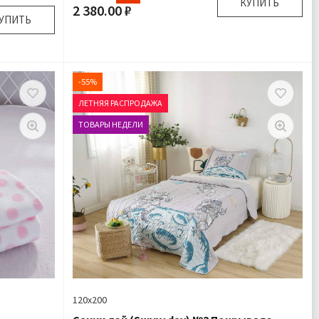
КУПИТЬ
2 380.00 ₽
УПИТЬ
Размер:
90х120 см
Комплектация:
Плед 1 шт Игрушка 1 шт
50х70 см
Ткань:
Велсофт
волочка
-55%
Доставка:
Подробнее
1 шт
ЛЕТНЯЯ РАСПРОДАЖА
дробнее
ТОВАРЫ НЕДЕЛИ
120х200