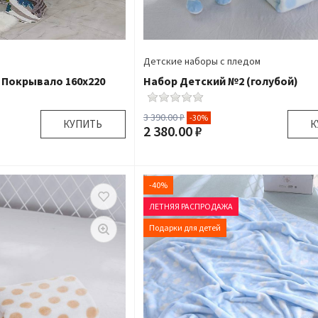
Детские наборы с пледом
 Покрывало 160х220
Набор Детский №2 (голубой)
3 390.00 ₽
-30%
КУПИТЬ
К
2 380.00 ₽
160х220 см 50х70 см
Размер:
9
крывало 1 шт Наволочка
Комплектация:
Плед 1 шт Игру
-40%
1 шт
Ткань:
ЛЕТНЯЯ РАСПРОДАЖА
Подробнее
Доставка:
По
Подарки для детей