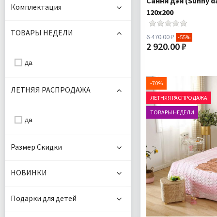
Санни дэй (Sunny 
Комплектация
120х200
ТОВАРЫ НЕДЕЛИ
6 470.00 ₽
-55%
2 920.00 ₽
да
Размер:
Комплектация:
По
-70%
ЛЕТНЯЯ РАСПРОДАЖА
ЛЕТНЯЯ РАСПРОДАЖА
Доставка:
ТОВАРЫ НЕДЕЛИ
да
Размер Скидки
НОВИНКИ
Подарки для детей