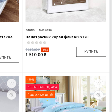
Хлопок - вискоза
етское
Наматрасник корал флис4 60х120
2 160.00 ₽
-30%
КУПИТЬ
1 510.00 ₽
УПИТЬ
Размер:
60х120 см
Комплектация:
Наматрасник 1 шт
0х150 см
Доставка:
Подробнее
грушка 1
-30%
шт
ЛЕТНЯЯ РАСПРОДАЖА
Велсофт
дробнее
Подарки для детей