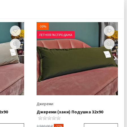
-30%
ЛЕТНЯЯ РАСПРОДАЖА
Джереми
2х90
Джереми (хаки) Подушка 32х90
2 580.00 ₽
-30%