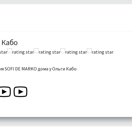
 Кабо
я SOFI DE MARKO дома у Ольги Кабо