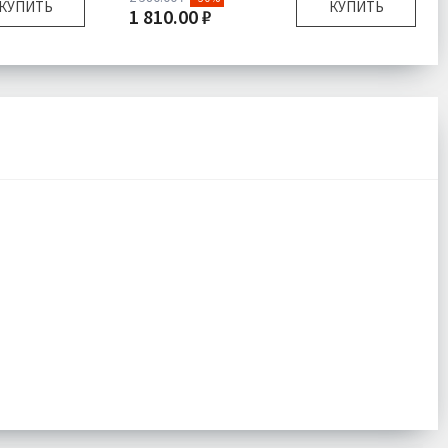
КУПИТЬ
КУПИТЬ
1 810.00 ₽
32х90 см
Размер:
32х90 см
кно 100%
Наполнитель:
Микроволокно 100%
шка 1 шт
Комплектация:
Подушка 1 шт
Велюр
Ткань:
Велюр
одробнее
Доставка:
Подробнее