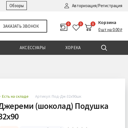
Войти
|
Регистрация
Обзоры
Авторизация/Регистрация
Корзина
0
0
0
ЗАКАЗАТЬ ЗВОНОК
0 шт на 0.00 ₽
АКСЕССУАРЫ
ХОРЕКА
Есть на складе
Артикул: Под-Дж-32х90шк
Джереми (шоколад) Подушка
32х90