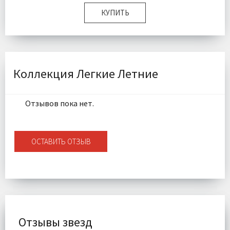
КУПИТЬ
Размер:
160х220 см
Плотность:
160гр/м
Наполнитель:
Микроволокно 100%
Комплектация:
Одеяло 1 шт
Коллекция Легкие Летние
Ткань:
Сатин
Доставка:
Бесплатно
Отзывов пока нет.
ОСТАВИТЬ ОТЗЫВ
Отзывы звезд