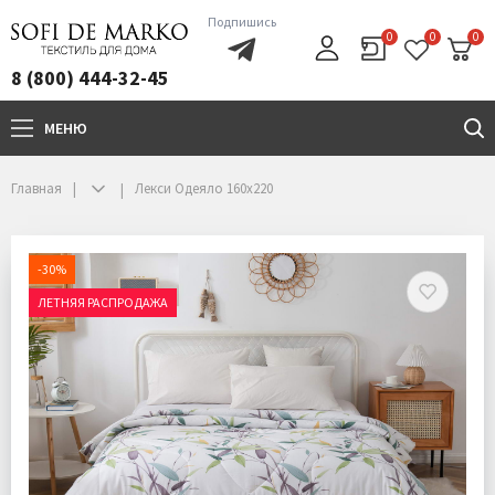
Подпишись
0
0
0
8 (800) 444-32-45
МЕНЮ
+7(800)444-32-45
Главная
Лекси Одеяло 160х220
-30%
ЛЕТНЯЯ РАСПРОДАЖА