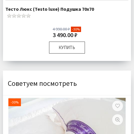
Тесто Люкс (Testo luxe) Подушка 70х70
4 990.00 ₽
-30%
3 490.00 ₽
КУПИТЬ
Размер:
70х70 см
Наполнитель:
50% микрогель, 50% силиконизированное
микроволокно
Комплектация:
Подушка 1 шт
Советуем посмотреть
Ткань:
Тик
Доставка:
Подробнее
-30%