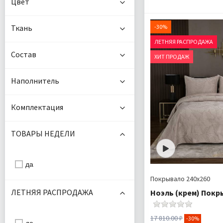
Цвет
Размер:
Плотность:
-30%
Ткань
Наполнитель:
ЛЕТНЯЯ РАСПРОДАЖА
Комплектация:
По
Состав
ХИТ ПРОДАЖ
Ткань:
Доставка:
Наполнитель
Комплектация
ТОВАРЫ НЕДЕЛИ
да
Покрывало 240х260
ЛЕТНЯЯ РАСПРОДАЖА
Ноэль (крем) Покр
17 810.00 ₽
-30%