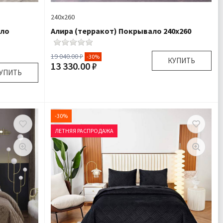
240х260
ало
Алира (терракот) Покрывало 240x260
19 040.00 ₽
-30%
КУПИТЬ
13 330.00 ₽
УПИТЬ
Размер:
240х260 см 50х70 см
Плотность:
500 гр/м
50х70 см
Наполнитель:
Микроволокно 100%
500 гр/м
-30%
Комплектация:
Покрывало 1 шт Наволочки
но 100%
2 шт
ЛЕТНЯЯ РАСПРОДАЖА
волочки
Ткань:
Бархат
2 шт
Доставка:
Бесплатно
Велюр
сплатно