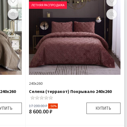
ЛЕТНЯЯ РАСПРОДАЖА
240х260
240х260
Селена (терракот) Покрывало 240х260
17 200.00 ₽
-50%
УПИТЬ
КУПИТЬ
8 600.00 ₽
50х70 см
Размер:
240х260 см 50х70 см