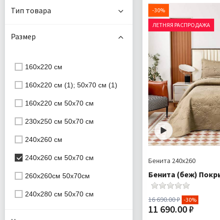
Наполнитель:
Тип товара
-30%
Комплектация:
По
ЛЕТНЯЯ РАСПРОДАЖА
Размер
Ткань:
Доставка:
160х220 см
160х220 см (1); 50х70 см (1)
160х220 см 50х70 см
230х250 см 50х70 см
240х260 см
240х260 см 50х70 см
Бенита 240х260
Бенита (беж) Покр
260х260см 50х70см
240х280 см 50х70 см
16 690.00 ₽
-30%
11 690.00 ₽