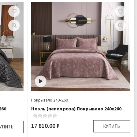
450 гр\м
Плотность:
450 гр\м
но 100%
Наполнитель:
Микроволокно 100%
волочки
Комплектация:
Покрывало 1 шт Наволочки
2 шт
2 шт
Велюр
Ткань:
Бархат
сплатно
Доставка:
Бесплатно
Покрывало 240х260
260
Ноэль (пепел роза) Покрывало 240х260
17 810.00 ₽
КУПИТЬ
УПИТЬ