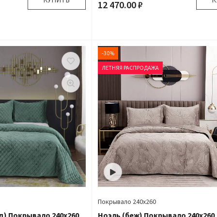
12 470.00 ₽
240х260 см 50х70 см
Размер:
240х260 см 
430 гр\м
Плотность:
Микроволокно 100%
Наполнитель:
Микроволок
-30%
крывало 1 шт Наволочки
Комплектация:
Покрывало 1 шт На
2 шт
ЛЕТНЯЯ РАСПРОДАЖА
Велюр
Ткань:
Бесплатно
Доставка:
Бе
Покрывало 240х260
д) Покрывало 240х260
Ноэль (беж) Покрывало 240х260