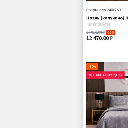
Покрывало 240х260
Ноэль (капучино) 
17 810.00 ₽
-30%
12 470.00 ₽
Размер:
Плотность:
Наполнитель:
-30%
Комплектация:
По
ЛЕТНЯЯ РАСПРОДАЖА
Ткань:
Доставка: