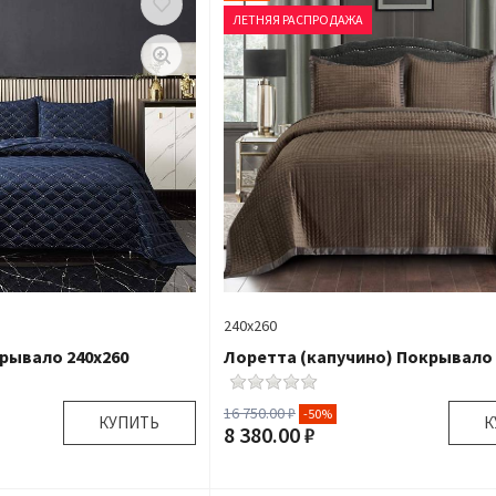
ЛЕТНЯЯ РАСПРОДАЖА
240х260
рывало 240х260
Лоретта (капучино) Покрывало 
16 750.00 ₽
-50%
КУПИТЬ
К
8 380.00 ₽
240х260 см 50х70 см
Размер:
240х260 см 