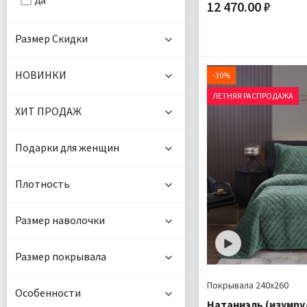
да
12 470.00 ₽
Размер Скидки
Размер:
Плотность:
Наполнитель:
НОВИНКИ
-30%
Комплектация:
По
ЛЕТНЯЯ РАСПРОДАЖА
ХИТ ПРОДАЖ
Ткань:
Доставка:
Подарки для женщин
Плотность
Размер наволочки
Размер покрывала
Покрывала 240х260
Особенности
Натаниэль (изумру