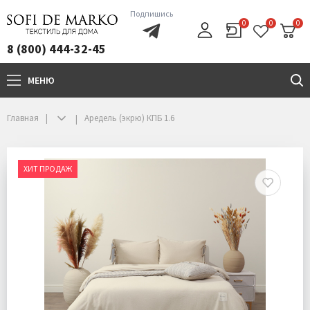
Подпишись
0
0
0
8 (800) 444-32-45
МЕНЮ
+7(800)444-32-45
Главная
Аредель (экрю) КПБ 1.6
ХИТ ПРОДАЖ