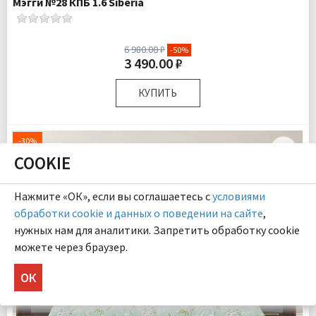
Мэгги №28 КПБ 1.6 Siberia
6 980.00 ₽
-50%
3 490.00 ₽
КУПИТЬ
Размер:
Полутороспальный
Комплектация:
Пододеяльник 1 шт Простыня 1 шт
-30%
Наволочка 1 шт
COOKIE
ЛЕТНЯЯ РАСПРОДАЖА
Ткань:
Ранфорс
Доставка:
Подробнее
Нажмите «ОК», если вы соглашаетесь с
условиями
обработки cookie и данных о поведении на сайте
,
нужных нам для аналитики. Запретить обработку cookie
можете через браузер.
ОК