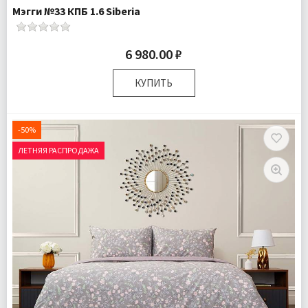
Мэгги №33 КПБ 1.6 Siberia
6 980.00 ₽
КУПИТЬ
Размер:
Полутороспальный
Комплектация:
Пододеяльник 1 шт Простыня 1 шт
-50%
Наволочка 1 шт
ЛЕТНЯЯ РАСПРОДАЖА
Ткань:
Ранфорс
Доставка:
Бесплатно