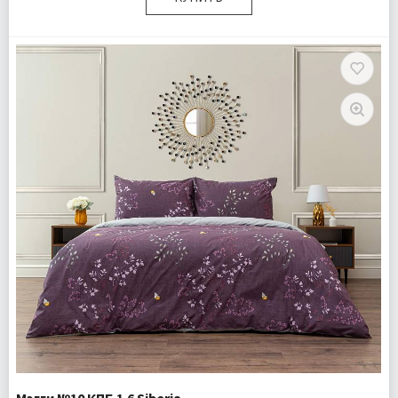
Размер:
Полутороспальный
Комплектация:
Пододеяльник 1 шт Простыня 1 шт
Наволочка 1 шт
Ткань:
Ранфорс
Доставка:
Бесплатно
Мэгги №10 КПБ 1.6 Siberia