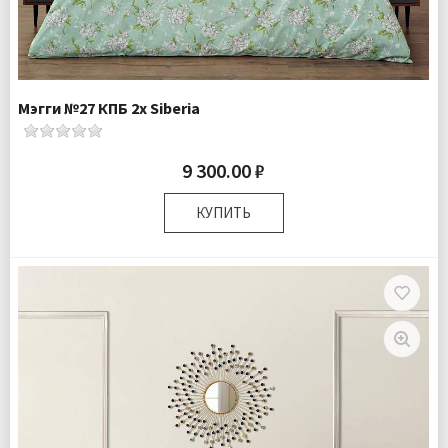
Мэгги №27 КПБ 2х Siberia
9 300.00 ₽
КУПИТЬ
Размер:
Двуспальный
Комплектация:
Пододеяльник 1 шт Простыня 1 шт
Наволочки 2 шт
Ткань:
Ранфорс
Доставка:
Бесплатно