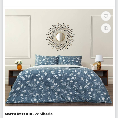
Размер:
Полутороспальный
Комплектация:
Пододеяльник 1 шт Простыня 1 шт
Наволочка 1 шт
Ткань:
Ранфорс
Доставка:
Бесплатно
Мэгги №33 КПБ 2х Siberia