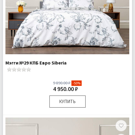
Мэгги №29 КПБ Евро Siberia
9 890.00 ₽
-50%
4 950.00 ₽
КУПИТЬ
Размер:
Евро
Комплектация:
Пододеяльник 1 шт Простыня 1 шт
Наволочки 2 шт
Ткань:
Ранфорс