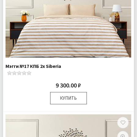
Мэгги №17 КПБ 2х Siberia
9 300.00 ₽
КУПИТЬ
Размер:
Двуспальный
Комплектация:
Пододеяльник 1 шт Простыня 1 шт
Наволочки 2 шт
Ткань:
Ранфорс