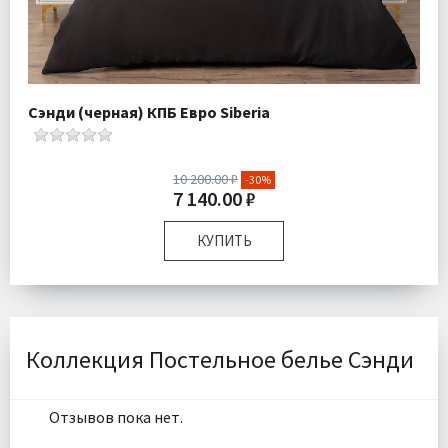
Сэнди (черная) КПБ Евро Siberia
10 200.00 ₽
-30%
7 140.00 ₽
КУПИТЬ
Размер:
Евро
Комплектация:
Пододеяльник 1 шт Простыня 1 шт
Наволочки 2 шт
Ткань:
Ранфорс
Коллекция Постельное белье Сэнди
Доставка:
Бесплатно
Отзывов пока нет.