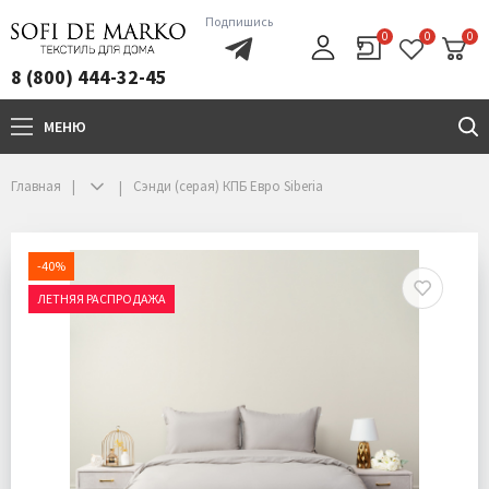
Подпишись
0
0
0
8 (800) 444-32-45
МЕНЮ
+7(800)444-32-45
Главная
Сэнди (серая) КПБ Евро Siberia
-40%
ЛЕТНЯЯ РАСПРОДАЖА