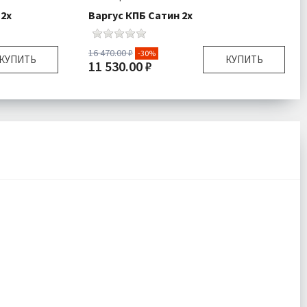
 2х
Варгус КПБ Сатин 2х
16 470.00 ₽
-30%
КУПИТЬ
КУПИТЬ
11 530.00 ₽
спальный
Размер:
Двуспальный
ник 1 шт
Комплектация:
Пододеяльник 1 шт
тыня 1 шт
Простыня 1 шт
очки 4 шт
Наволочки 4 шт
Сатин
Ткань:
Сатин
есплатно
Доставка:
Бесплатно