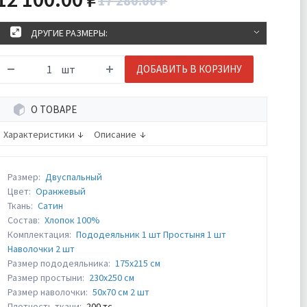
17 280.00 ₽
ДРУГИЕ РАЗМЕРЫ:
шт
ДОБАВИТЬ В КОРЗИНУ
О ТОВАРЕ
Характеристики
Описание
Размер:
Двуспальный
Цвет:
Оранжевый
Ткань:
Сатин
Состав:
Хлопок 100%
Комплектация:
Пододеяльник 1 шт Простыня 1 шт
Наволочки 2 шт
Размер пододеяльника:
175х215 см
Размер простыни:
230х250 см
Размер наволочки:
50х70 см 2 шт
Плотность ткани:
200 тс