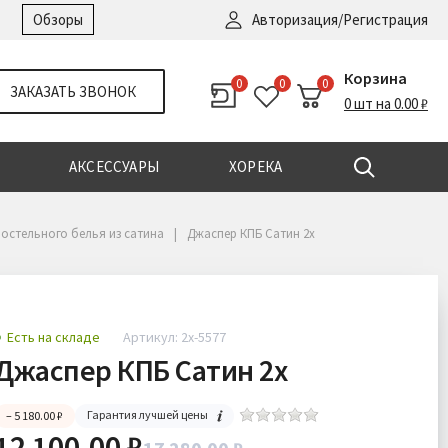
Войти
|
Регистрация
Обзоры
Авторизация/Регистрация
Корзина
0
0
0
ЗАКАЗАТЬ ЗВОНОК
0 шт на 0.00 ₽
АКСЕССУАРЫ
ХОРЕКА
остельного белья из сатина
Джаспер КПБ Сатин 2х
Есть на складе
Артикул: 2х-5577
Джаспер КПБ Сатин 2х
Гарантия лучшей цены
– 5 180.00 ₽
12 100.00 ₽