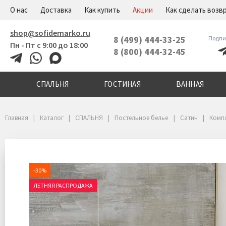
+7(800)444-32-45
Меню
О нас
Доставка
Как купить
Акции
Как сделать возв
shop@sofidemarko.ru
8 (499) 444-33-25
Подпи
Пн - Пт с 9:00 до 18:00
8 (800) 444-32-45
СПАЛЬНЯ
ГОСТИНАЯ
ВАННАЯ
Главная
Каталог
СПАЛЬНЯ
Постельное белье
Сатин
Компл
-30%
ЛЕТНЯЯ РАСПРОДАЖА