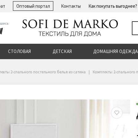
рат
Оптовый портал
Контакты
Как покупать выгоднее?
шись
СТОЛОВАЯ
ДЕТСКАЯ
ДОМАШНЯЯ ОДЕЖДА
екты 2-спального постельного белья из сатина
Комплекты 2-спального п