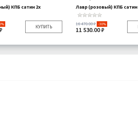
ный) КПБ сатин 2х
Лавр (розовый) КПБ сатин
16 470.00 ₽
0%
-30%
КУПИТЬ
₽
11 530.00 ₽
Двуспальный
Размер:
Дву
я:
Пододеяльник 1 шт
Комплектация:
Пододеяль
Простыня 1 шт
Прос
Наволочки 4 шт
Навол
Сатин
Ткань:
Бесплатно
Доставка:
Б