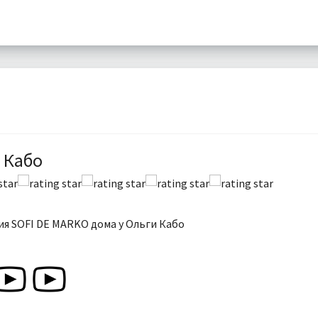
 Кабо
я SOFI DE MARKO дома у Ольги Кабо