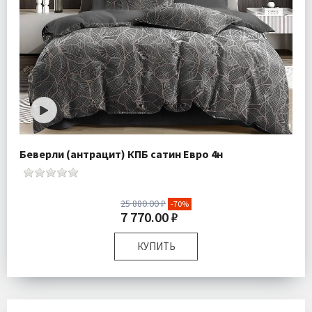
Беверли (антрацит) КПБ сатин Евро 4н
25 880.00 ₽
-70%
7 770.00 ₽
КУПИТЬ
Размер:
Евро
Комплектация:
Пододеяльник 1 шт Простыня 1 шт
Наволочки 4 шт