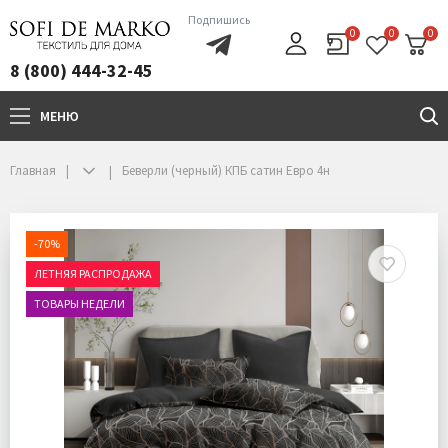
Подпишись
0
0
0
8 (800) 444-32-45
МЕНЮ
+7(800)444-32-45
Главная
Беверли (черный) КПБ сатин Евро 4н
-70%
ЛЕТНЯЯ РАСПРОДАЖА
ТОВАРЫ НЕДЕЛИ