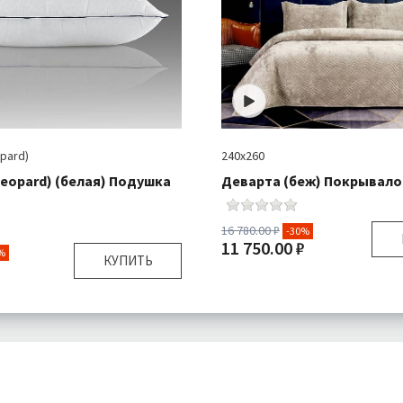
pard)
240х260
eopard) (белая) Подушка
Деварта (беж) Покрывало 
16 780.00 ₽
-30%
11 750.00 ₽
%
КУПИТЬ
Размер:
240х260 см
Плотность:
70х70 см
Наполнитель:
Микроволо
280 гр/м
Комплектация:
Покрыв
:
Искусственный
Навол
лебяжий пух 90% шелк
Ткань:
10%