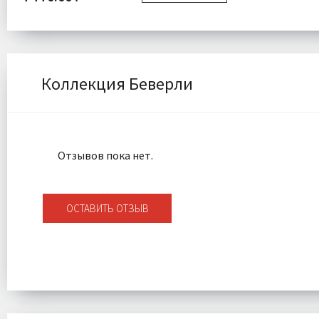
Размер:
Комплектаци
Размер:
Евро
Комплектация:
Пододеяльник 1 шт
Простыня 1 шт
Ткань:
Наволочки 4 шт
Коллекция Беверли
Доставка:
Ткань:
Сатин
Доставка:
Бесплатно
Отзывов пока нет.
ОСТАВИТЬ ОТЗЫВ