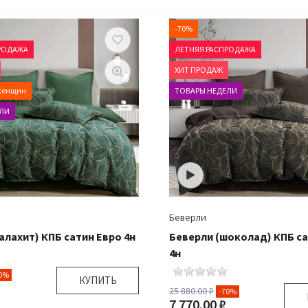
Доставка:
Б
я:
Подушка 1 шт
Сатин жаккард
-70%
Подробнее
РОДАЖА
ЛЕТНЯЯ РАСПРОДАЖА
ХИТ ПРОДАЖ
женщин
ТОВАРЫ НЕДЕЛИ
ЛИ
Беверли
алахит) КПБ сатин Евро 4н
Беверли (шоколад) КПБ са
4н
0%
КУПИТЬ
25 880.00 ₽
-70%
7 770.00 ₽