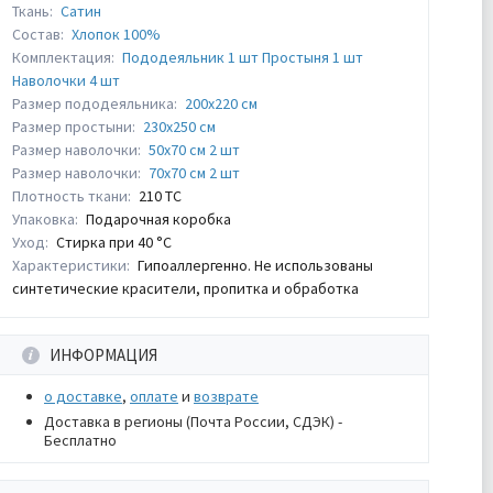
Ткань:
Сатин
Состав:
Хлопок 100%
Комплектация:
Пододеяльник 1 шт Простыня 1 шт
Наволочки 4 шт
Размер пододеяльника:
200х220 см
Размер простыни:
230х250 см
Размер наволочки:
50х70 см 2 шт
Размер наволочки:
70х70 см 2 шт
Плотность ткани:
210 ТС
Упаковка:
Подарочная коробка
Уход:
Стирка при 40 °С
Характеристики:
Гипоаллергенно. Не использованы
синтетические красители, пропитка и обработка
ИНФОРМАЦИЯ
о доставке
,
оплате
и
возврате
Доставка в регионы (Почта России, СДЭК) -
Бесплатно