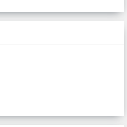
Размер:
Евро
Комплектация:
Пододеяльник 1 шт
Евро
Простыня 1 шт
ник 1 шт
Наволочки 4 шт
тыня 1 шт
Ткань:
Сатин
очки 4 шт
Доставка:
Бесплатно
Сатин
есплатно