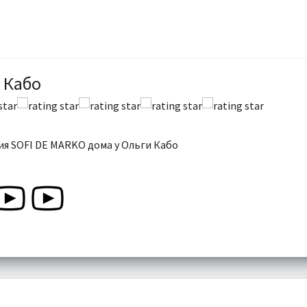
 Кабо
я SOFI DE MARKO дома у Ольги Кабо