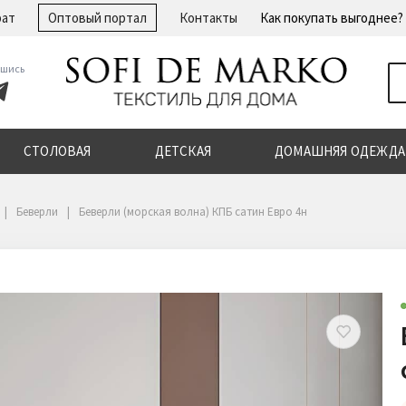
рат
Оптовый портал
Контакты
Как покупать выгоднее?
шись
СТОЛОВАЯ
ДЕТСКАЯ
ДОМАШНЯЯ ОДЕЖДА
Беверли
Беверли (морская волна) КПБ сатин Евро 4н