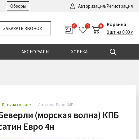
Войти
|
Регистрация
Обзоры
Авторизация/Регистрация
Корзина
0
0
0
ЗАКАЗАТЬ ЗВОНОК
0 шт на 0.00 ₽
АКСЕССУАРЫ
ХОРЕКА
Есть на складе
Артикул: Евро-04Бв
Беверли (морская волна) КПБ
сатин Евро 4н