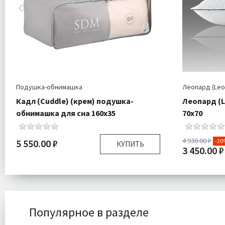
Подушка-обнимашка
Леопард (Leo
Кадл (Cuddle) (крем) подушка-
Леопард (L
обнимашка для сна 160х35
70х70
4 930.00 ₽
5 550.00 ₽
-30
КУПИТЬ
3 450.00 ₽
Размер:
160х35 см
Размер:
Наполнитель:
Микроволокно 100%
Плотность:
Комплектация:
Подушка 1 шт
Наполнитель
Ткань:
Трикотаж
Популярное в разделе
Доставка:
Бесплатно