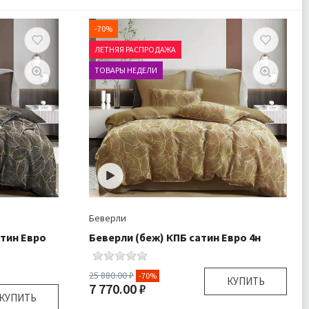
есплатно
-70%
ЛЕТНЯЯ РАСПРОДАЖА
ТОВАРЫ НЕДЕЛИ
Беверли
тин Евро
Беверли (беж) КПБ сатин Евро 4н
25 880.00 ₽
-70%
КУПИТЬ
7 770.00 ₽
КУПИТЬ