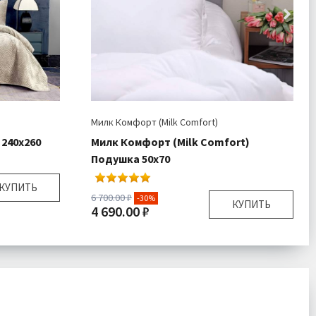
Милк Комфорт (Milk Comfort)
240x260
Милк Комфорт (Milk Comfort)
Подушка 50х70
КУПИТЬ
6 700.00 ₽
-30%
КУПИТЬ
4 690.00 ₽
 50х70 см
430 гр\м
Размер:
50х70 см
кно 100%
Плотность:
1000 гр/м
ало 1 шт
Комплектация:
Подушка 1 шт
очки 2 шт
Доставка:
Подробнее
Бархат