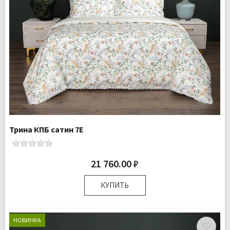
Трина КПБ сатин 7Е
21 760.00 ₽
КУПИТЬ
Размер:
Семейный
Комплектация:
Пододеяльники 2 шт Простыня 1 шт
НОВИНКА