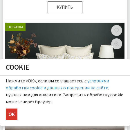
КУПИТЬ
Размер:
Семейный
Комплектация:
Пододеяльники 2 шт Простыня 1 шт
НОВИНКА
Наволочки 4 шт
Ткань:
Сатин
Доставка:
Бесплатно
COOKIE
Нажмите «ОК», если вы соглашаетесь с
условиями
обработки cookie и данных о поведении на сайте
,
нужных нам для аналитики. Запретить обработку cookie
можете через браузер.
ОК