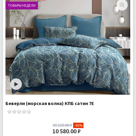
ТОВАРЫ НЕДЕЛИ
Доставка:
Бесплатно
Беверли (морская волна) КПБ сатин 7Е
30 220.00 ₽
-65%
10 580.00 ₽