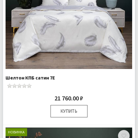
Шелтон КПБ сатин 7Е
21 760.00 ₽
КУПИТЬ
Размер:
Семейный
Комплектация:
Пододеяльники 2 шт Простыня 1 шт
НОВИНКА