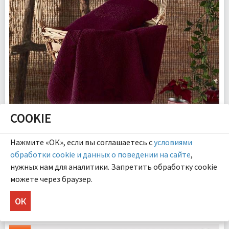
COOKIE
Нажмите «ОК», если вы соглашаетесь с
условиями
ГАРЛЕТ (GARLET) (бордо) 50х90 Полотенце Махровое
обработки cookie и данных о поведении на сайте
,
нужных нам для аналитики. Запретить обработку cookie
700.00 ₽
можете через браузер.
КУПИТЬ
ОК
Размер:
50х90 см