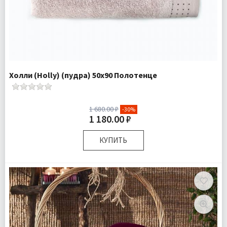
Холли (Holly) (пудра) 50х90 Полотенце
1 680.00 ₽
-30%
1 180.00 ₽
КУПИТЬ
Размер:
50х90 см
Плотность:
450 гр\м
Комплектация:
Полотенце 1 шт
Ткань:
Махра
Доставка:
Подробнее