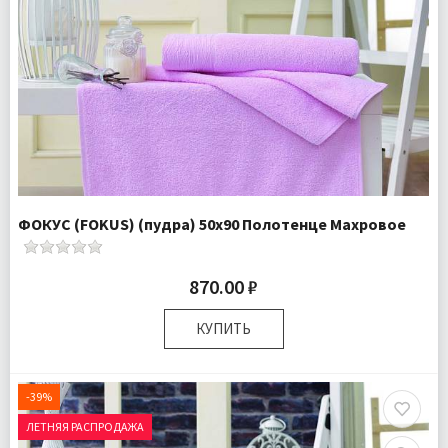
ФОКУС (FOKUS) (пудра) 50х90 Полотенце Махровое
870.00 ₽
КУПИТЬ
Размер:
50х90 см
Комплектация:
Полотенце 1 шт
-39%
Ткань:
Махра
ЛЕТНЯЯ РАСПРОДАЖА
Доставка:
Подробнее