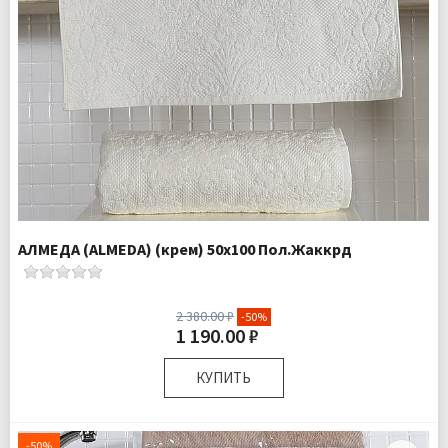
АЛМЕДА (ALMEDA) (крем) 50х100 Пол.Жаккрд
2 380.00 ₽
-50%
1 190.00 ₽
КУПИТЬ
Размер:
50х100 см
Комплектация:
Полотенце 1 шт
-50%