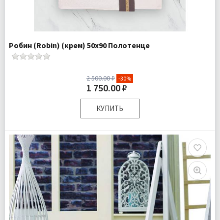
Робин (Robin) (крем) 50х90 Полотенце
2 500.00 ₽
-30%
1 750.00 ₽
КУПИТЬ
Размер:
50х90 см
Комплектация:
Полотенце 1 шт
Ткань:
Махра
Доставка:
Подробнее