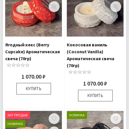
Доставка:
Подробнее
Ягодный кекс (Berry
Кокосовая ваниль
Cupcake) Ароматическая
(Coconut Vanilla)
свеча (70гр)
Ароматическая свеча
(70гр)
1 070.00 ₽
1 070.00 ₽
КУПИТЬ
КУПИТЬ
Размер:
8х8х5 см
Комплектация:
Свеча 1
Размер:
8х8х5 см
шт
Комплектация:
Свеча 1
ХИТ ПРОДАЖ
НОВИНКА
Доставка:
Подробнее
шт
НОВИНКА
Доставка:
Подробнее