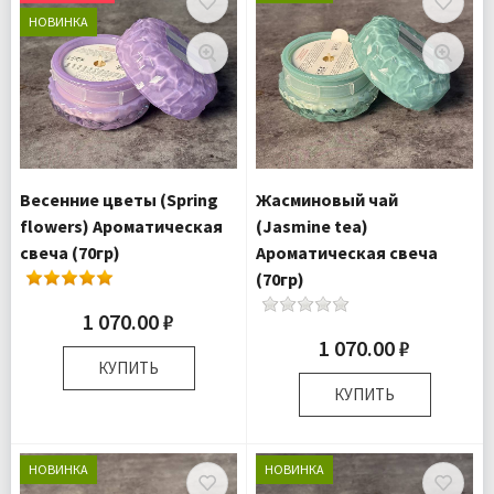
НОВИНКА
Весенние цветы (Spring
Жасминовый чай
flowers) Ароматическая
(Jasmine tea)
свеча (70гр)
Ароматическая свеча
(70гр)
1 070.00 ₽
1 070.00 ₽
КУПИТЬ
КУПИТЬ
Размер:
8х8х5 см
Комплектация:
Свеча 1
Размер:
8х8х5 см
шт
Комплектация:
Свеча 1
НОВИНКА
НОВИНКА
Доставка:
Подробнее
шт