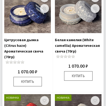
Доставка:
Подробнее
Цитрусовая дымка
Белая камелия (White
(Citrus haze)
camellia) Ароматическая
Ароматическая свеча
свеча (70гр)
(70гр)
1 070.00 ₽
1 070.00 ₽
КУПИТЬ
КУПИТЬ
Размер:
8х8х5 см
Комплектация:
Свеча 1
Размер:
8х8х5 см
шт
Комплектация:
Свеча 1
НОВИНКА
НОВИНКА
Доставка:
Подробнее
шт