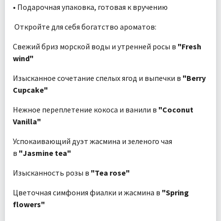
• Подарочная упаковка, готовая к вручению
Откройте для себя богатство ароматов:
Свежий бриз морской воды и утренней росы в
"Fresh
wind"
Изысканное сочетание спелых ягод и выпечки в
"Berry
Cupcake"
Нежное переплетение кокоса и ванили в
"Coconut
Vanilla"
Успокаивающий дуэт жасмина и зеленого чая
в
"Jasmine tea"
Изысканность розы в
"Tea rose"
Цветочная симфония фиалки и жасмина в
"Spring
flowers"